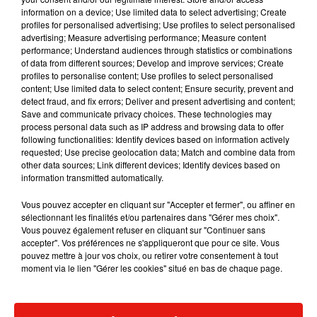
information on a device; Use limited data to select advertising; Create
profiles for personalised advertising; Use profiles to select personalised
advertising; Measure advertising performance; Measure content
performance; Understand audiences through statistics or combinations
Musique
of data from different sources; Develop and improve services; Create
profiles to personalise content; Use profiles to select personalised
content; Use limited data to select content; Ensure security, prevent and
detect fraud, and fix errors; Deliver and present advertising and content;
Benny Blanco invite Selena Gomez et
Save and communicate privacy choices. These technologies may
Becky G sur son nouveau single
process personal data such as IP address and browsing data to offer
5 août 2026
following functionalities: Identify devices based on information actively
requested; Use precise geolocation data; Match and combine data from
other data sources; Link different devices; Identify devices based on
information transmitted automatically.
Tiny Desk invite Charlie Puth pour une
Vous pouvez accepter en cliquant sur "Accepter et fermer", ou affiner en
live session solaire
sélectionnant les finalités et/ou partenaires dans "Gérer mes choix".
4 août 2026
Vous pouvez également refuser en cliquant sur "Continuer sans
accepter". Vos préférences ne s'appliqueront que pour ce site. Vous
pouvez mettre à jour vos choix, ou retirer votre consentement à tout
moment via le lien "Gérer les cookies" situé en bas de chaque page.
Ariana Grande prendra une pause après
sa tournée mondiale