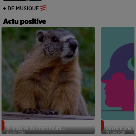
+ DE MUSIQUE
Actu positive
Des marmottes sur OnlyFans : la drôle
Alzheimer : d
d’initiative de chercheurs...
ouvrent une no
31 juillet 2026
31 juillet 2026