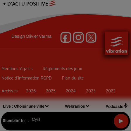
+ D'ACTU POSITIVE
Design
Olivier Varma
Mentions légales
Règlements des jeux
Notice d’information RGPD
Plan du site
Archives
2026
2025
2024
2023
2022
Live :
Choisir une ville
Webradios
Podcasts
Cyril
Stumblin' In
-