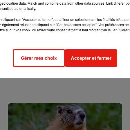
eolocation data; Match and combine data from other data sources; Link different de
 sécurité au travail. Pour postuler, rendez-vous sur le site :
nsmitted automatically.
cliquant sur "Accepter et fermer", ou affiner en sélectionnant les finalités et/ou pa
 également refuser en cliquant sur "Continuer sans accepter". Vos préférences ne 
tre à jour vos choix, ou retirer votre consentement à tout moment via le lien "Gérer 
Gérer mes choix
Accepter et fermer