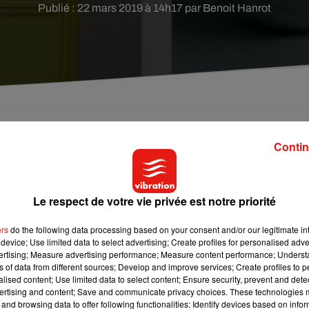
Publié : 22 mars 2019 à 14h17 par Benoit Hanrot
ollaborateurs : la santé et la distribution de
Contin
gers, le second La Poste.
Le respect de votre vie privée est notre priorité
rche de nouveaux collaborateurs. Vendredi 29 mars, il organiser
our recruter des infirmiers et aides-soignants qui travailleront
ers
do the following data processing based on your consent and/or our legitimate int
pouvoir pour l’été prochain dans différents secteurs comme la
device; Use limited data to select advertising; Create profiles for personalised adver
oivent choisir leur période de travail (du 11 juillet au 4 août, d
vertising; Measure advertising performance; Measure content performance; Unders
ns of data from different sources; Develop and improve services; Create profiles to 
 postuler, vous pouvez le sur le site :
https://supersoignants.fr/
alised content; Use limited data to select content; Ensure security, prevent and detect
ertising and content; Save and communicate privacy choices. These technologies
s en Sarthe. Une soixantaine de postes est à pourvoir en CDI.
and browsing data to offer following functionalities: Identify devices based on infor
ne formation de 15 jours dédiée au métier de la distribution et de 