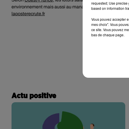
requested; Use precise g
environnement mais aussi au management de la santé et à la
based on information tra
laposterecrute.fr
Vous pouvez accepter en 
mes choix". Vous pouvez
ce site. Vous pouvez met
bas de chaque page.
Actu positive