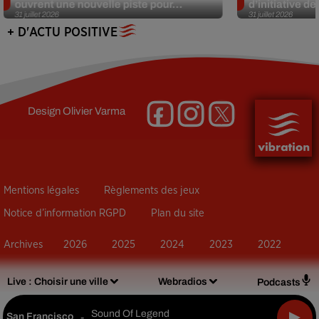
ouvrent une nouvelle piste pour...
d’initiative d
31 juillet 2026
31 juillet 2026
+ D'ACTU POSITIVE
Design
Olivier Varma
Mentions légales
Règlements des jeux
Notice d’information RGPD
Plan du site
Archives
2026
2025
2024
2023
2022
Live :
Choisir une ville
Webradios
Podcasts
Sound Of Legend
San Francisco
-