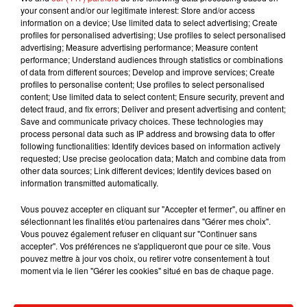
your consent and/or our legitimate interest: Store and/or access
au premier tour dans la région.
information on a device; Use limited data to select advertising; Create
profiles for personalised advertising; Use profiles to select personalised
advertising; Measure advertising performance; Measure content
performance; Understand audiences through statistics or combinations
of data from different sources; Develop and improve services; Create
Musique
profiles to personalise content; Use profiles to select personalised
content; Use limited data to select content; Ensure security, prevent and
detect fraud, and fix errors; Deliver and present advertising and content;
Save and communicate privacy choices. These technologies may
Julien Lieb s’essaye à la vie de chatelain
process personal data such as IP address and browsing data to offer
dans son nouveau clip
following functionalities: Identify devices based on information actively
7 août 2026
requested; Use precise geolocation data; Match and combine data from
other data sources; Link different devices; Identify devices based on
information transmitted automatically.
Vous pouvez accepter en cliquant sur "Accepter et fermer", ou affiner en
Madonna sort enfin le remix de « Love
sélectionnant les finalités et/ou partenaires dans "Gérer mes choix".
Sensation » avec Kylie Minogue
Vous pouvez également refuser en cliquant sur "Continuer sans
7 août 2026
accepter". Vos préférences ne s'appliqueront que pour ce site. Vous
pouvez mettre à jour vos choix, ou retirer votre consentement à tout
moment via le lien "Gérer les cookies" situé en bas de chaque page.