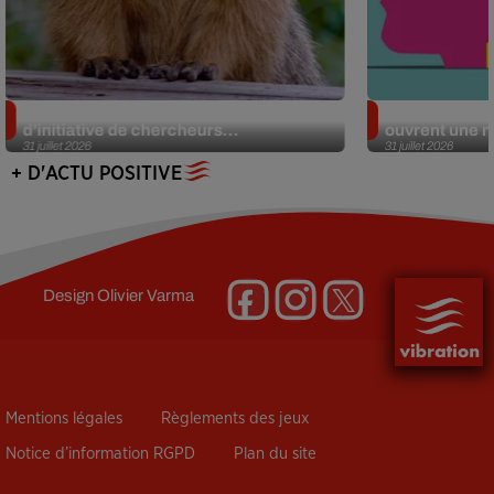
Des marmottes sur OnlyFans : la drôle
Alzheimer : d
d’initiative de chercheurs...
ouvrent une no
31 juillet 2026
31 juillet 2026
+ D'ACTU POSITIVE
Design
Olivier Varma
Mentions légales
Règlements des jeux
Notice d’information RGPD
Plan du site