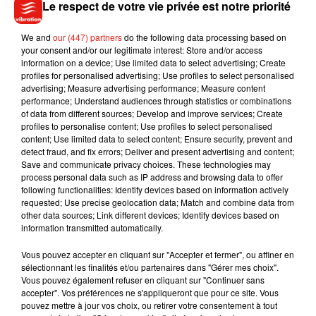
Le respect de votre vie privée est notre priorité
Vianney a donc fait la connaissance
du peuple Afar. "
Les
Afars sont connus pour être de farouches guerriers. Une
We and
our (447) partners
do the following data processing based on
population rebelle et insaisissable, qui façonne depuis des
your consent and/or our legitimate interest: Store and/or access
milliers d’années un maquis isolé. Et aujourd'hui, la
information on a device; Use limited data to select advertising; Create
modernité tape à la porte de leur sanctuaire",
a
profiles for personalised advertising; Use profiles to select personalised
advertising; Measure advertising performance; Measure content
précisé
France 2 dans un communiqué. Les fans ont hâte !
performance; Understand audiences through statistics or combinations
of data from different sources; Develop and improve services; Create
profiles to personalise content; Use profiles to select personalised
content; Use limited data to select content; Ensure security, prevent and
detect fraud, and fix errors; Deliver and present advertising and content;
Musique
Save and communicate privacy choices. These technologies may
process personal data such as IP address and browsing data to offer
following functionalities: Identify devices based on information actively
requested; Use precise geolocation data; Match and combine data from
Julien Lieb s’essaye à la vie de chatelain
other data sources; Link different devices; Identify devices based on
dans son nouveau clip
information transmitted automatically.
7 août 2026
Vous pouvez accepter en cliquant sur "Accepter et fermer", ou affiner en
sélectionnant les finalités et/ou partenaires dans "Gérer mes choix".
Vous pouvez également refuser en cliquant sur "Continuer sans
accepter". Vos préférences ne s'appliqueront que pour ce site. Vous
Madonna sort enfin le remix de « Love
pouvez mettre à jour vos choix, ou retirer votre consentement à tout