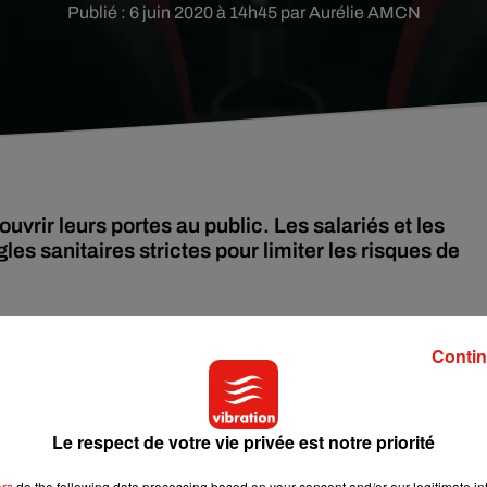
Publié : 6 juin 2020 à 14h45 par Aurélie AMCN
ouvrir leurs portes au public. Les salariés et les
es sanitaires strictes pour limiter les risques de
e préparent à rouvrir leurs portes dès le lundi 22 juin. Pour que
Contin
édération Nationale des Cinémas Français (FNCF) a établi un gu
onnel des cinémas devra être formé, informé et sensibilisé sur
Le respect de votre vie privée est notre priorité
si que chaque salarié devra prendre sa température avant sa pr
ou avec une solution hydro-alcoolique, tandis que les planni
ers
do the following data processing based on your consent and/or our legitimate int