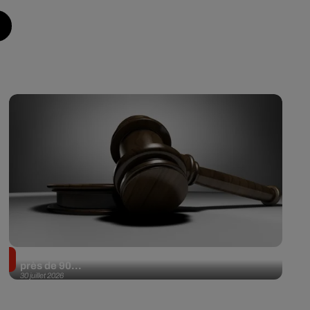
Il achète une veste 3 dollars en friperie et la revend
près de 90...
30 juillet 2026