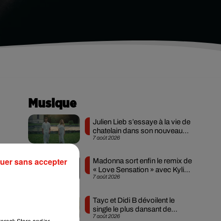
Musique
Julien Lieb s’essaye à la vie de
chatelain dans son nouveau
7 août 2026
clip
 le
uer sans accepter
Madonna sort enfin le remix de
ide
« Love Sensation » avec Kylie
7 août 2026
Minogue
 la
Tayc et Didi B dévoilent le
ise
single le plus dansant de
7 août 2026
l’année
ngs
erest: Store and/or