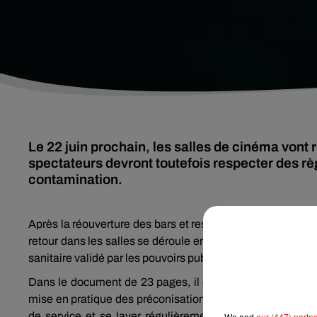
Le 22 juin prochain, les salles de cinéma vont r
spectateurs devront toutefois respecter des règl
contamination.
Après la réouverture des bars et restaurants, les cinémas s
retour dans les salles se déroule en toute sécurité, la F
sanitaire validé par les pouvoirs publics.
Dans le document de 23 pages, il est indiqué que le pers
mise en pratique des préconisations sanitaires, mais aus
de service et se laver régulièrement les mains à l’eau 
We and
our (447) partn