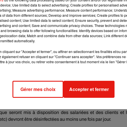
device; Use limited data to select advertising; Create profiles for personalised adver
s dans les vestiaires et les locaux.
vertising; Measure advertising performance; Measure content performance; Unders
ns of data from different sources; Develop and improve services; Create profiles to 
OBLIGATOIRE
alised content; Use limited data to select content; Ensure security, prevent and detect
ertising and content; Save and communicate privacy choices. These technologies
and browsing data to offer following functionalities: Identify devices based on infor
mesures vont également être mises en place. La FNCF préconise
eolocation data; Match and combine data from other data sources; Link different de
ct sur les bornes ou au comptoir. Le port du masque ne sera 
nsmitted automatically.
ent recommandé dans le hall et les espaces de circulation, comme 
rganiser et à fluidifier la circulation afin d’éviter les croisements
cliquant sur "Accepter et fermer", ou affiner en sélectionnant les finalités et/ou pa
 également refuser en cliquant sur "Continuer sans accepter". Vos préférences ne 
ne distanciation d’un mètre entre chaque personne.
tre à jour vos choix, ou retirer votre consentement à tout moment via le lien "Gérer 
E SPECTATEUR
lement de «
limiter l’occupation de chaque salle à 50 % de
Gérer mes choix
Accepter et fermer
et d’autre de chaque spectateur
», sauf pour les personnes arriv
s de prévention seront diffusés sur l’écran avant chaque séan
 attroupements aux abords de deux salles voisines.
ique seront mis à disposition des salariées et des clients et 
etc) devront être désinfectées au moins une fois par jour.