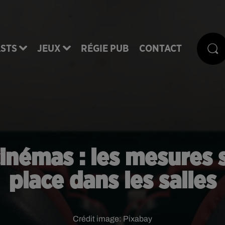
STS
JEUX
RÉGIE PUB
CONTACT
inémas : les mesures s
place dans les salles
Crédit image:
Pixabay