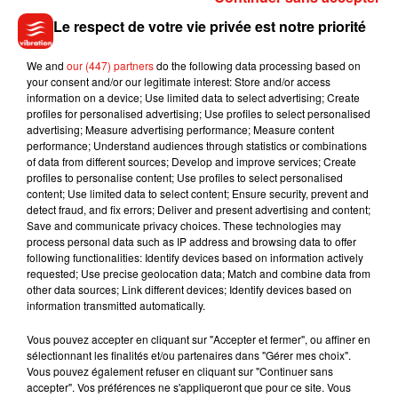
Le respect de votre vie privée est notre priorité
We and
our (447) partners
do the following data processing based on
your consent and/or our legitimate interest: Store and/or access
C'est donc ce week-end, à Budapest, en Hongrie, que Cécilia
information on a device; Use limited data to select advertising; Create
profiles for personalised advertising; Use profiles to select personalised
Berder, tout comme l'autre sociétaire du Cercle d'escrime
advertising; Measure advertising performance; Measure content
orléanais, Manon Brunet, fera son retour sur les pistes.
« Dès
performance; Understand audiences through statistics or combinations
samedi matin, ça va être un match à élimination directe en
of data from different sources; Develop and improve services; Create
profiles to personalise content; Use profiles to select personalised
15 touches. Si je le perds, c'est fini, cinq minutes après je suis
content; Use limited data to select content; Ensure security, prevent and
sous la douche »
, confie-t-elle.
« Je sais que tout ira plus vite,
detect fraud, and fix errors; Deliver and present advertising and content;
l'espace-temps sera différent, je vais être moins stratège et
Save and communicate privacy choices. These technologies may
process personal data such as IP address and browsing data to offer
plus bourrin. A moi de mettre de la malice, de l'intelligence,
following functionalities: Identify devices based on information actively
pour retrouver cette stabilité que j'ai pu avoir pendant un an.
requested; Use precise geolocation data; Match and combine data from
Je suis curieuse de voir comment je vais réagir ! »
other data sources; Link different devices; Identify devices based on
information transmitted automatically.
Dans
quel état d'esprit
appréhende-t-elle la compétition ?
«
Avec impatience, appréhension, curiosité »
Vous pouvez accepter en cliquant sur "Accepter et fermer", ou affiner en
, confie-t-elle.
sélectionnant les finalités et/ou partenaires dans "Gérer mes choix".
« On s'est entraînées dans une bulle, on ne sait pas quel sera
Vous pouvez également refuser en cliquant sur "Continuer sans
le niveau de nos adversaires, comment vont les arbitres qui
accepter". Vos préférences ne s'appliqueront que pour ce site. Vous