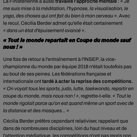
La Finistérienne a aussi
travaillé l'approche mentale
:
« Je
me suis mise à la méditation, l'hypnose, la visualisation, le
yoga, des choses qui ont fait du bien à mon cerveau »
. Avec
le recul, Cécilia Berder admet qu'elle était certainement
« dans un état d'épuisement avancé
».
« Tout le monde repartait en Coupe du monde sauf
nous ! »
Une fois de retour à l'entraînement à l'INSEP, la vice-
championne du monde par équipe 2018 n'était toutefois pas
au bout de ses peines. Les fédérations française et
internationale ont
tardé à acter la reprise des compétitions.
« On voyait tous les sports, judo, lutte, taekwondo, repartir en
coupe du monde, mais nous non ! »
, regrette-t-elle.
« Tout le
monde rigolait parce qu'on est quand même un sport avec de
la distance et des masques... »
Cécilia Berder préfère cependant relativiser, rappelant que
dans de nombreuses disciplines, loin du haut niveau et de
l'attention médiatique, les compétitions n'ont pas repris non