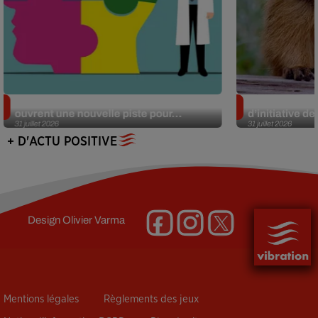
Alzheimer : des chercheurs japonais
Des marmottes
ouvrent une nouvelle piste pour...
d’initiative d
31 juillet 2026
31 juillet 2026
+ D'ACTU POSITIVE
Design
Olivier Varma
Mentions légales
Règlements des jeux