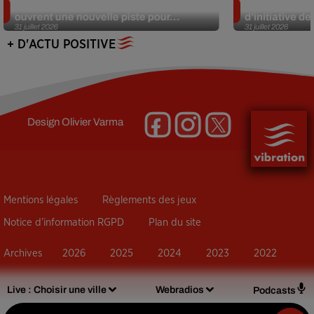
Alzheimer : des chercheurs japonais
Des marmottes
ouvrent une nouvelle piste pour...
d’initiative d
31 juillet 2026
31 juillet 2026
+ D'ACTU POSITIVE
Design
Olivier Varma
Mentions légales
Règlements des jeux
Notice d’information RGPD
Plan du site
Archives
2026
2025
2024
2023
2022
Live :
Choisir une ville
Webradios
Podcasts