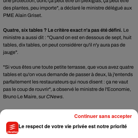
une protection, donc ça peut être un plexiglas, ça peut être
des plantes, peu importe", a déclaré le ministre délégué aux
PME Alain Griset.
Quatre, six tables ? Le critère exact n'a pas été défini.
Le
ministre a aussi dit : "Quand on est en dessous de sept, huit
tables, dix tables, on peut considérer qu'il n'y aura pas de
jauge".
"Si vous êtes une toute petite terrasse, que vous avez quatre
tables et qu'on vous demande de passer à deux, là j'entends
parfaitement les restaurateurs qui nous disent : ça ne vaut
pas le coup de rouvrir", a observé le ministre de l'Economie,
Bruno Le Maire, sur
CNews
.
Le Premier ministre doit trancher "dans la journée", a
Continuer sans accepter
rapporté ce dernier.
Le respect de votre vie privée est notre priorité