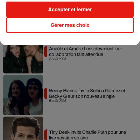
Tayc et Didi B dévoilent le single le plus
Accepter et fermer
dansant de l’année
7 août 2026
Gérer mes choix
Angèle et Amélie Lens dévoilent leur
collaboration tant attendue
7 août 2026
Benny Blanco invite Selena Gomez et
Becky G sur son nouveau single
5 août 2026
Tiny Desk invite Charlie Puth pour une
live session solaire