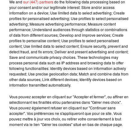
We and
our (447) partners
do the following data processing based on
your consent and/or our legitimate interest: Store and/or access
(Avec AFP)
information on a device; Use limited data to select advertising; Create
profiles for personalised advertising; Use profiles to select personalised
advertising; Measure advertising performance; Measure content
performance; Understand audiences through statistics or combinations
of data from different sources; Develop and improve services; Create
Musique
profiles to personalise content; Use profiles to select personalised
content; Use limited data to select content; Ensure security, prevent and
detect fraud, and fix errors; Deliver and present advertising and content;
Save and communicate privacy choices. These technologies may
process personal data such as IP address and browsing data to offer
Julien Lieb s’essaye à la vie de chatelain
following functionalities: Identify devices based on information actively
dans son nouveau clip
7 août 2026
requested; Use precise geolocation data; Match and combine data from
other data sources; Link different devices; Identify devices based on
information transmitted automatically.
Vous pouvez accepter en cliquant sur "Accepter et fermer", ou affiner en
sélectionnant les finalités et/ou partenaires dans "Gérer mes choix".
Madonna sort enfin le remix de « Love
Vous pouvez également refuser en cliquant sur "Continuer sans
Sensation » avec Kylie Minogue
accepter". Vos préférences ne s'appliqueront que pour ce site. Vous
7 août 2026
pouvez mettre à jour vos choix, ou retirer votre consentement à tout
moment via le lien "Gérer les cookies" situé en bas de chaque page.