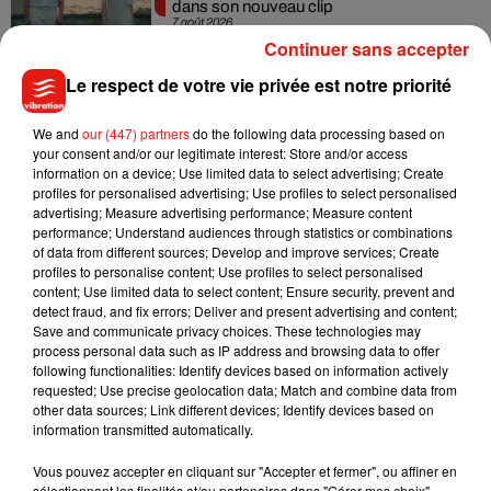
dans son nouveau clip
7 août 2026
Continuer sans accepter
Le respect de votre vie privée est notre priorité
We and
our (447) partners
do the following data processing based on
Madonna sort enfin le remix de « Love
your consent and/or our legitimate interest: Store and/or access
Sensation » avec Kylie Minogue
7 août 2026
information on a device; Use limited data to select advertising; Create
profiles for personalised advertising; Use profiles to select personalised
advertising; Measure advertising performance; Measure content
performance; Understand audiences through statistics or combinations
of data from different sources; Develop and improve services; Create
profiles to personalise content; Use profiles to select personalised
Tayc et Didi B dévoilent le single le plus
content; Use limited data to select content; Ensure security, prevent and
dansant de l’année
detect fraud, and fix errors; Deliver and present advertising and content;
7 août 2026
Save and communicate privacy choices. These technologies may
process personal data such as IP address and browsing data to offer
following functionalities: Identify devices based on information actively
requested; Use precise geolocation data; Match and combine data from
other data sources; Link different devices; Identify devices based on
Angèle et Amélie Lens dévoilent leur
information transmitted automatically.
collaboration tant attendue
7 août 2026
Vous pouvez accepter en cliquant sur "Accepter et fermer", ou affiner en
sélectionnant les finalités et/ou partenaires dans "Gérer mes choix".