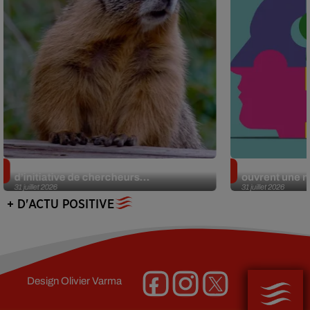
Des marmottes sur OnlyFans : la drôle
Alzheimer : d
d’initiative de chercheurs...
ouvrent une no
31 juillet 2026
31 juillet 2026
+ D'ACTU POSITIVE
Design
Olivier Varma