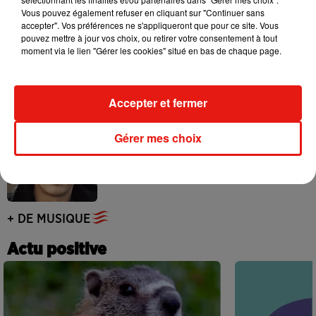
Vous pouvez également refuser en cliquant sur "Continuer sans
accepter". Vos préférences ne s'appliqueront que pour ce site. Vous
pouvez mettre à jour vos choix, ou retirer votre consentement à tout
moment via le lien "Gérer les cookies" situé en bas de chaque page.
Benny Blanco invite Selena Gomez et
Becky G sur son nouveau single
5 août 2026
Accepter et fermer
Gérer mes choix
Tiny Desk invite Charlie Puth pour une
live session solaire
4 août 2026
+ DE MUSIQUE
Actu positive