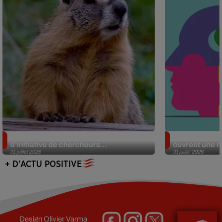
Des marmottes sur OnlyFans : la drôle
Alzheimer : d
d’initiative de chercheurs...
ouvrent une no
31 juillet 2026
31 juillet 2026
+ D'ACTU POSITIVE
Design
Olivier Varma