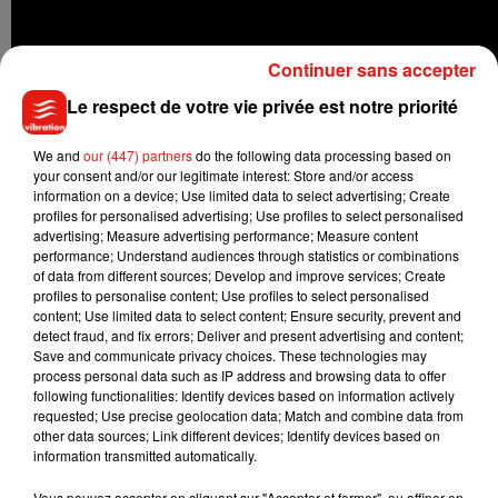
Continuer sans accepter
Le respect de votre vie privée est notre priorité
We and
our (447) partners
do the following data processing based on
your consent and/or our legitimate interest: Store and/or access
information on a device; Use limited data to select advertising; Create
Si cet épisode spécial
sera "indépendant" du reste de la série
profiles for personalised advertising; Use profiles to select personalised
car
dédié à cette disparition, c'est l'occasion pour Shannen
advertising; Measure advertising performance; Measure content
Doherty, l'ancienne partenaire de jeu de Luke Perry dans
performance; Understand audiences through statistics or combinations
of data from different sources; Develop and improve services; Create
Beverly Hills 90210
, de faire une apparition
dans un rôle pour
profiles to personalise content; Use profiles to select personalised
le moment tenu secret. Une chose est néanmoins sûre : les
content; Use limited data to select content; Ensure security, prevent and
mouchoirs devront être de la partie.
detect fraud, and fix errors; Deliver and present advertising and content;
Save and communicate privacy choices. These technologies may
process personal data such as IP address and browsing data to offer
following functionalities: Identify devices based on information actively
requested; Use precise geolocation data; Match and combine data from
other data sources; Link different devices; Identify devices based on
Musique
information transmitted automatically.
Vous pouvez accepter en cliquant sur "Accepter et fermer", ou affiner en