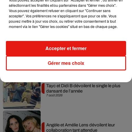
sélectionnant les finalités et/ou partenaires dans "Gérer mes choix".
Julien Lieb s’essaye à la vie de chatelain
Vous pouvez également refuser en cliquant sur "Continuer sans
dans son nouveau clip
accepter". Vos préférences ne s'appliqueront que pour ce site. Vous
7 août 2026
pouvez mettre à jour vos choix, ou retirer votre consentement à tout
moment via le lien "Gérer les cookies" situé en bas de chaque page.
Madonna sort enfin le remix de « Love
Accepter et fermer
Sensation » avec Kylie Minogue
7 août 2026
Gérer mes choix
Tayc et Didi B dévoilent le single le plus
dansant de l’année
7 août 2026
Angèle et Amélie Lens dévoilent leur
collaboration tant attendue