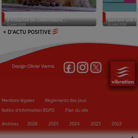
Des marmottes sur OnlyFans : la drôle
Alzheimer : d
d’initiative de chercheurs...
ouvrent une no
31 juillet 2026
31 juillet 2026
+ D'ACTU POSITIVE
Design
Olivier Varma
Mentions légales
Règlements des jeux
Notice d’information RGPD
Plan du site
Archives
2026
2025
2024
2023
2022