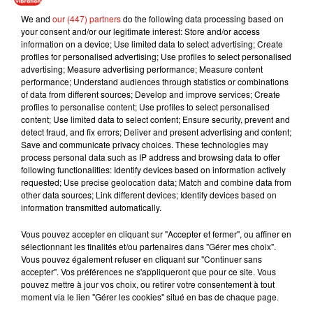
We and
our (447) partners
do the following data processing based on
your consent and/or our legitimate interest: Store and/or access
information on a device; Use limited data to select advertising; Create
profiles for personalised advertising; Use profiles to select personalised
advertising; Measure advertising performance; Measure content
performance; Understand audiences through statistics or combinations
of data from different sources; Develop and improve services; Create
profiles to personalise content; Use profiles to select personalised
content; Use limited data to select content; Ensure security, prevent and
Musique
detect fraud, and fix errors; Deliver and present advertising and content;
Save and communicate privacy choices. These technologies may
process personal data such as IP address and browsing data to offer
following functionalities: Identify devices based on information actively
Julien Lieb s’essaye à la vie de chatelain
requested; Use precise geolocation data; Match and combine data from
dans son nouveau clip
other data sources; Link different devices; Identify devices based on
7 août 2026
information transmitted automatically.
Vous pouvez accepter en cliquant sur "Accepter et fermer", ou affiner en
sélectionnant les finalités et/ou partenaires dans "Gérer mes choix".
Vous pouvez également refuser en cliquant sur "Continuer sans
Madonna sort enfin le remix de « Love
accepter". Vos préférences ne s'appliqueront que pour ce site. Vous
Sensation » avec Kylie Minogue
pouvez mettre à jour vos choix, ou retirer votre consentement à tout
7 août 2026
moment via le lien "Gérer les cookies" situé en bas de chaque page.