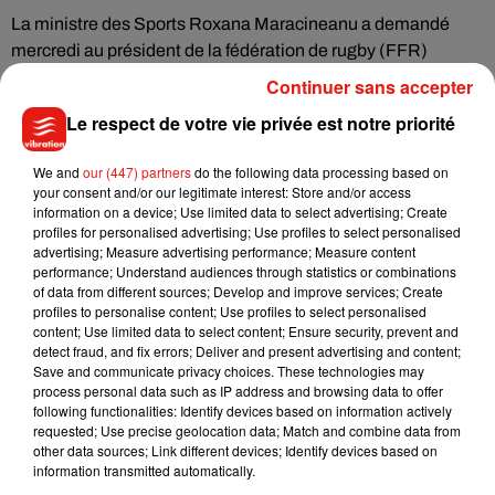
La ministre des Sports Roxana Maracineanu a demandé
mercredi au président de la fédération de rugby (FFR)
Bernard Laporte de lancer une enquête après les quinze cas
Continuer sans accepter
de Covid-19 qui ont frappé l'équipe de France malgré la bulle
Le respect de votre vie privée est notre priorité
imposée lors du Tournoi.
We and
our (447) partners
do the following data processing based on
La ministre a également sollicité le ministère de la Santé
your consent and/or our legitimate interest: Store and/or access
"afin de comprendre de quelle manière la chaîne de
information on a device; Use limited data to select advertising; Create
profiles for personalised advertising; Use profiles to select personalised
contaminations s'est constituée" au sein du XV de France.
advertising; Measure advertising performance; Measure content
L'enquête devra être remise sous huit jours.
performance; Understand audiences through statistics or combinations
of data from different sources; Develop and improve services; Create
profiles to personalise content; Use profiles to select personalised
content; Use limited data to select content; Ensure security, prevent and
detect fraud, and fix errors; Deliver and present advertising and content;
(Avec AFP)
Save and communicate privacy choices. These technologies may
process personal data such as IP address and browsing data to offer
following functionalities: Identify devices based on information actively
requested; Use precise geolocation data; Match and combine data from
other data sources; Link different devices; Identify devices based on
information transmitted automatically.
Musique