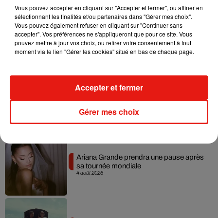
Vous pouvez accepter en cliquant sur "Accepter et fermer", ou affiner en
sélectionnant les finalités et/ou partenaires dans "Gérer mes choix".
Vous pouvez également refuser en cliquant sur "Continuer sans
Benny Blanco invite Selena Gomez et
accepter". Vos préférences ne s'appliqueront que pour ce site. Vous
Becky G sur son nouveau single
pouvez mettre à jour vos choix, ou retirer votre consentement à tout
5 août 2026
moment via le lien "Gérer les cookies" situé en bas de chaque page.
Accepter et fermer
Tiny Desk invite Charlie Puth pour une
live session solaire
4 août 2026
Gérer mes choix
Ariana Grande prendra une pause après
sa tournée mondiale
4 août 2026