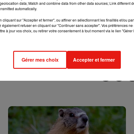
eolocation data; Match and combine data from other data sources; Link different de
nent incontrôlables
. Les deux hommes tentent d’éteindre
nsmitted automatically.
cliquant sur "Accepter et fermer", ou affiner en sélectionnant les finalités et/ou pa
 également refuser en cliquant sur "Continuer sans accepter". Vos préférences ne 
tre à jour vos choix, ou retirer votre consentement à tout moment via le lien "Gérer 
iser le feu
, rejointe par la gendarmerie nationale, Enedis et
s par les fumées et transportés au CHU de Nantes. On sait
’elle n’était pas connectée à sa recharge. À l'heure actuelle,
Gérer mes choix
Accepter et fermer