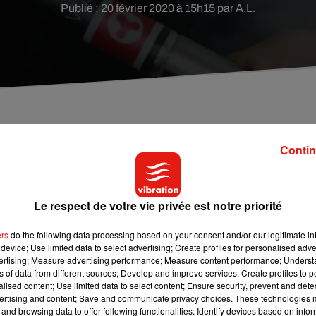
Publié : 20 février 2020 à 15h15 par A.L.
pavillon de Bouaye, en Loire-Atlantique, enflamman
Contin
quant l'incendie d'une chambre au premier étage de 
Le respect de votre vie privée est notre priorité
nfirmer le fait que
la cigarette électronique est bel et bien
ers
do the following data processing based on your consent and/or our legitimate int
ûlés par des gaz toxiques",
cette dernière est une nouvelle fois à
device; Use limited data to select advertising; Create profiles for personalised adver
incendie s'est déclaré dans un pavillon situé à Bouaye, en Loire-
vertising; Measure advertising performance; Measure content performance; Unders
ns of data from different sources; Develop and improve services; Create profiles to 
comme le rapporte
Ouest-France.
Selon les premiers éléments d
alised content; Use limited data to select content; Ensure security, prevent and detect
plosé vers 18 heures
, provoquant un départ de feu sur le matelas
ertising and content; Save and communicate privacy choices. These technologies
omme
. Très vite, ce dernier
alerte aussitôt son beau-père mais
les
and browsing data to offer following functionalities: Identify devices based on infor