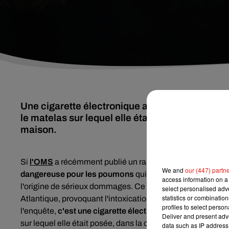
Une cigarette électronique a explosé dans un 
le matelas sur lequel elle était posée et provo
maison.
Si
l'OMS
a récémment publié
un rapport qui ne fait que co
We and
our (447) partn
dangereuse pour les poumons
qui se retrouvent alors
"br
access information on a 
l'origine de sérieux dommages. Ce mercredi 19 février, u
n 
select personalised ad
statistics or combinatio
Atlantique, provoquant l'intoxication de deux personnes 
profiles to select person
l'enquête,
c'est une cigarette électronique qui aurait ex
Deliver and present adv
sur lequel elle était posée, d
ans la chambre d'un jeune h
data such as IP address 