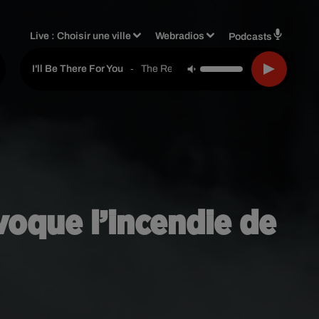
Live :
Choisir une ville
Webradios
Podcasts
-
The Rembrandts
I'll Be There For You
voque l’incendie de