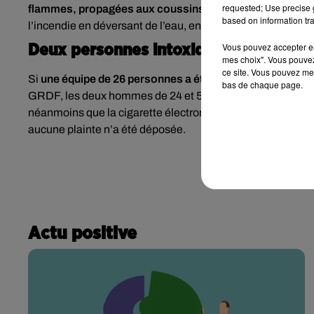
requested; Use precise g
flammes, propagées aux coussins et au matelas, devien
based on information tra
l’incendie en déversant de l’eau, en vain.
Vous pouvez accepter en 
Deux personnes intoxiquées
mes choix". Vous pouvez
ce site. Vous pouvez met
Si
une équipe de 26 personnes a été mobilisée pour maîtr
bas de chaque page.
GRDF, les d
eux hommes de 24 et 56 ans ont été intoxiqué
néanmoins que la
cigarette électronique a explosé alors qu
aucune plainte n’a été déposée.
Actu positive