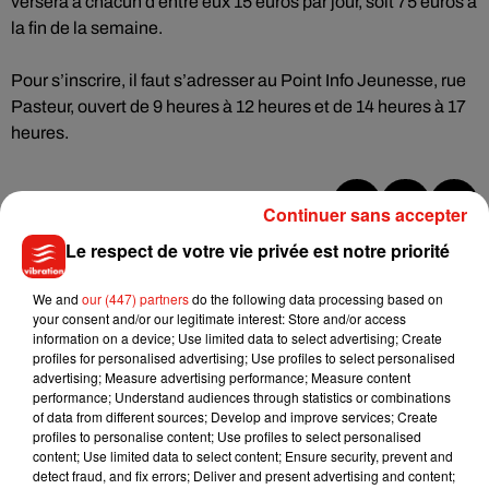
versera à chacun d’entre eux 15 euros par jour, soit 75 euros à
la fin de la semaine.
Pour s’inscrire, il faut s’adresser au Point Info Jeunesse, rue
Pasteur, ouvert de 9 heures à 12 heures et de 14 heures à 17
heures.
Continuer sans accepter
Musique
Le respect de votre vie privée est notre priorité
We and
our (447) partners
do the following data processing based on
your consent and/or our legitimate interest: Store and/or access
Benny Blanco invite Selena Gomez et
information on a device; Use limited data to select advertising; Create
Becky G sur son nouveau single
5 août 2026
profiles for personalised advertising; Use profiles to select personalised
advertising; Measure advertising performance; Measure content
performance; Understand audiences through statistics or combinations
of data from different sources; Develop and improve services; Create
profiles to personalise content; Use profiles to select personalised
content; Use limited data to select content; Ensure security, prevent and
Tiny Desk invite Charlie Puth pour une
detect fraud, and fix errors; Deliver and present advertising and content;
live session solaire