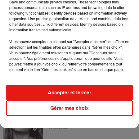
Save and communicate privacy choices. These technologies may
4 août 2026
process personal data such as IP address and browsing data to offer
following functionalities: Identify devices based on information actively
requested; Use precise geolocation data; Match and combine data from
other data sources; Link different devices; Identify devices based on
information transmitted automatically.
Ariana Grande prendra une pause après
sa tournée mondiale
Vous pouvez accepter en cliquant sur "Accepter et fermer", ou affiner en
4 août 2026
sélectionnant les finalités et/ou partenaires dans "Gérer mes choix".
Vous pouvez également refuser en cliquant sur "Continuer sans
accepter". Vos préférences ne s'appliqueront que pour ce site. Vous
pouvez mettre à jour vos choix, ou retirer votre consentement à tout
moment via le lien "Gérer les cookies" situé en bas de chaque page.
Grand Corps Malade emmène Styleto
en road-trip dans son nouveau clip
31 juillet 2026
Accepter et fermer
Gérer mes choix
Ariana Grande se libère dans son nouvel
album « Petals »
31 juillet 2026