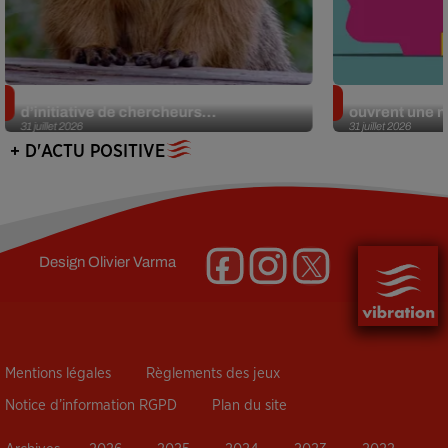
Des marmottes sur OnlyFans : la drôle
Alzheimer : d
d’initiative de chercheurs...
ouvrent une no
31 juillet 2026
31 juillet 2026
+ D'ACTU POSITIVE
Design
Olivier Varma
Mentions légales
Règlements des jeux
Notice d’information RGPD
Plan du site