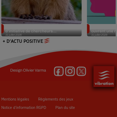
Des marmottes sur OnlyFans : la drôle
Alzheimer : d
d’initiative de chercheurs...
ouvrent une no
31 juillet 2026
31 juillet 2026
+ D'ACTU POSITIVE
Design
Olivier Varma
Mentions légales
Règlements des jeux
Notice d’information RGPD
Plan du site