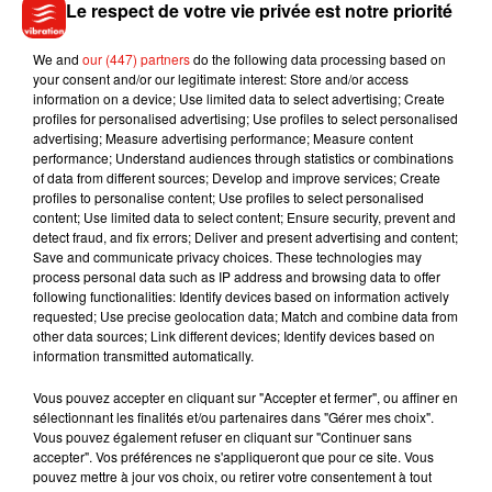
Le respect de votre vie privée est notre priorité
“No podía dejar de sonreír”, escribió el reportero de E!,
Jason Kennedy, en Twitter. A raíz de esto, cientos de memes
We and
our (447) partners
do the following data processing based on
han surgido en las redes sociales, donde bromean diciendo
your consent and/or our legitimate interest: Store and/or access
information on a device; Use limited data to select advertising; Create
que los actores volverán a unirse o que Angelina Jolie siente
profiles for personalised advertising; Use profiles to select personalised
rabia por el suceso. ¿Tú también te despertaste feliz con
advertising; Measure advertising performance; Measure content
esta noticia? Dime qué opinas. . . #BradPitt #JenniferAniston
performance; Understand audiences through statistics or combinations
of data from different sources; Develop and improve services; Create
#BradAndJen #SAG #SagAwards #SagAward2020 #friends
profiles to personalise content; Use profiles to select personalised
#actor #actress #jenandbrad #sagawards #couple #love
content; Use limited data to select content; Ensure security, prevent and
#2000s #Cine #Hollywood #Movies #Netflix #Premios
detect fraud, and fix errors; Deliver and present advertising and content;
Save and communicate privacy choices. These technologies may
#Oscar2020 #themorningshow
process personal data such as IP address and browsing data to offer
##onceuponatimeinhollywood
following functionalities: Identify devices based on information actively
requested; Use precise geolocation data; Match and combine data from
Une publication partagée par
Quinta Fila
(@quintafilacine) le
20 Ja
other data sources; Link different devices; Identify devices based on
information transmitted automatically.
Durant cet évènement, Brad Pitt a reçu le prix de meilleur
Vous pouvez accepter en cliquant sur "Accepter et fermer", ou affiner en
acteur dans un second rôle pour sa performance dans
Once
sélectionnant les finalités et/ou partenaires dans "Gérer mes choix".
Vous pouvez également refuser en cliquant sur "Continuer sans
Upon a Time… in Hollywood
. Heureux avec son trophée à la
accepter". Vos préférences ne s'appliqueront que pour ce site. Vous
main, l'acteur de 56 ans a ainsi livré un discours au public.
pouvez mettre à jour vos choix, ou retirer votre consentement à tout
"
Soyons honnêtes, c’était un rôle difficile. Un mec qui se