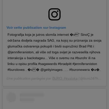
Voir cette publication sur Instagram
Fotografija koja je jutros slomila internet �x" SinoÇ je
održana dodjela nagrada SAG, na kojoj su priznanja za svoja
glumačka ostvarenja pokupili i bivši supružnici Brad Pitt i
@jenniferaniston, ali više od toga svijet je razveselila njihova
interakcija u backstageu... Više o svemu na #burohr ili na
linku u opisu profila #sagawards #bradpitt #jenniferaniston
#buroloves . �x� @gettyimages . . . #buronewera �a�️.
Une publication partagée par
BURO. Hrvatska
(@buro247hr) le
20