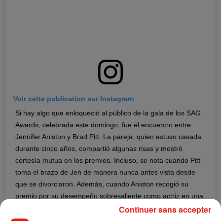
Voir cette publication sur Instagram
Si hay algo que enloqueció al público de la gala de los SAG
Awards, celebrada este domingo, fue el encuentro entre
Jennifer Aniston y Brad Pitt. La pareja, quien estuvo casada
durante cinco años, compartió algunas risas y mostró
cortesía mutua en los premios. Incluso, se nota cuando Pitt
toma el brazo de Jen de manera nunca antes vista desde
que se divorciaron. Además, cuando Aniston recogió su
premio por su desempeño sobresaliente como actriz en una
Continuer sans accepter
serie dramática, algunos reporteros capturaron a Brad
viendo su discurso en los monitores detrás del escenario.