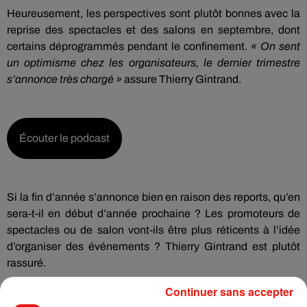
Heureusement, les perspectives sont plutôt bonnes avec la
reprise des spectacles et des salons en septembre, dont
certains déprogrammés pendant le confinement.
«
On sent
un optimisme chez les organisateurs, le dernier trimestre
s’annonce très chargé »
assure Thierry Gintrand.
Écouter le podcast
Si la fin d’année s’annonce bien en raison des reports, qu’en
sera-t-il en début d’année prochaine ? Les promoteurs de
spectacles ou de salon vont-ils être plus réticents à l’idée
d’organiser des événements ? Thierry Gintrand est plutôt
rassuré.
Continuer sans accepter