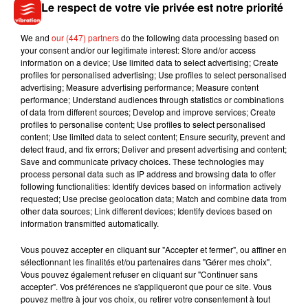
Le respect de votre vie privée est notre priorité
Écouter le podcast
We and
our (447) partners
do the following data processing based on
your consent and/or our legitimate interest: Store and/or access
information on a device; Use limited data to select advertising; Create
En 2018, le parc des expositions a attiré près de 285 000
profiles for personalised advertising; Use profiles to select personalised
advertising; Measure advertising performance; Measure content
visiteurs, 36 000 au centre des congrès.
performance; Understand audiences through statistics or combinations
of data from different sources; Develop and improve services; Create
profiles to personalise content; Use profiles to select personalised
content; Use limited data to select content; Ensure security, prevent and
detect fraud, and fix errors; Deliver and present advertising and content;
Musique
Save and communicate privacy choices. These technologies may
process personal data such as IP address and browsing data to offer
following functionalities: Identify devices based on information actively
requested; Use precise geolocation data; Match and combine data from
Benny Blanco invite Selena Gomez et
other data sources; Link different devices; Identify devices based on
Becky G sur son nouveau single
information transmitted automatically.
5 août 2026
Vous pouvez accepter en cliquant sur "Accepter et fermer", ou affiner en
sélectionnant les finalités et/ou partenaires dans "Gérer mes choix".
Vous pouvez également refuser en cliquant sur "Continuer sans
accepter". Vos préférences ne s'appliqueront que pour ce site. Vous
pouvez mettre à jour vos choix, ou retirer votre consentement à tout
Tiny Desk invite Charlie Puth pour une