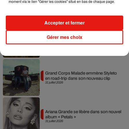
moment via le lien "Gérer les cookies" situé en bas de chaque page.
live session solaire
4 août 2026
Accepter et fermer
Ariana Grande prendra une pause après
Gérer mes choix
sa tournée mondiale
4 août 2026
Grand Corps Malade emmène Styleto
en road-trip dans son nouveau clip
31 juillet 2026
Ariana Grande se libère dans son nouvel
album « Petals »
31 juillet 2026