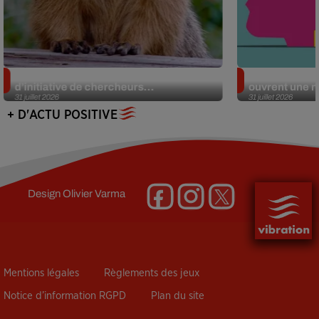
Des marmottes sur OnlyFans : la drôle
Alzheimer : d
d’initiative de chercheurs...
ouvrent une no
31 juillet 2026
31 juillet 2026
+ D'ACTU POSITIVE
Design
Olivier Varma
Mentions légales
Règlements des jeux
Notice d’information RGPD
Plan du site