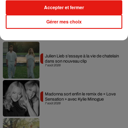
Une publication partagée par
Jameela Jamil
(@jameelajamilofficial) le
Accepter et fermer
Gérer mes choix
Musique
Julien Lieb s’essaye à la vie de chatelain
dans son nouveau clip
7 août 2026
Madonna sort enfin le remix de « Love
Sensation » avec Kylie Minogue
7 août 2026