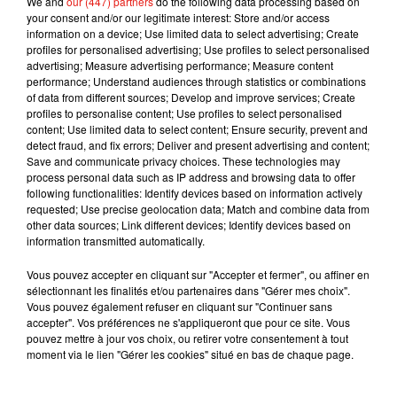
We and
our (447) partners
do the following data processing based on
tellement émue, car tous les jours, nous souffrons de notre
your consent and/or our legitimate interest: Store and/or access
image »
.
information on a device; Use limited data to select advertising; Create
profiles for personalised advertising; Use profiles to select personalised
advertising; Measure advertising performance; Measure content
performance; Understand audiences through statistics or combinations
of data from different sources; Develop and improve services; Create
profiles to personalise content; Use profiles to select personalised
content; Use limited data to select content; Ensure security, prevent and
detect fraud, and fix errors; Deliver and present advertising and content;
Save and communicate privacy choices. These technologies may
process personal data such as IP address and browsing data to offer
following functionalities: Identify devices based on information actively
requested; Use precise geolocation data; Match and combine data from
other data sources; Link different devices; Identify devices based on
information transmitted automatically.
Vous pouvez accepter en cliquant sur "Accepter et fermer", ou affiner en
sélectionnant les finalités et/ou partenaires dans "Gérer mes choix".
Voir cette publication sur Instagram
Vous pouvez également refuser en cliquant sur "Continuer sans
accepter". Vos préférences ne s'appliqueront que pour ce site. Vous
In the premier episode of I Weigh Interviews, Jameela Jamil
pouvez mettre à jour vos choix, ou retirer votre consentement à tout
discusses fame, body image and the daily practice of self
moment via le lien "Gérer les cookies" situé en bas de chaque page.
acceptance with musician Sam Smith.