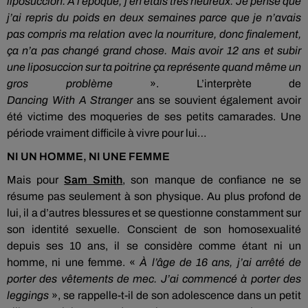
liposuccion.
À l’époque, j’en étais très heureux.
Je pense que
j’ai repris du poids en deux semaines parce que je n’avais
pas compris ma relation avec la nourriture, donc finalement,
ça n’a pas changé grand chose.
Mais avoir 12 ans et subir
une liposuccion sur ta poitrine ça représente quand même un
gros problème
».
L’interprète de
Dancing
With
A
Stranger
ans se souvient également avoir
été victime des moqueries de ses petits camarades.
Une
période vraiment difficile à vivre pour lui…
NI UN HOMME, NI UNE FEMME
Mais pour
Sam Smith
, son manque de confiance ne se
résume pas seulement à son physique.
Au plus profond de
lui, il a d’autres blessures et se questionne constamment sur
son identité sexuelle.
Conscient de son homosexualité
depuis ses 10 ans, il se considère comme étant ni un
homme, ni une femme.
«
À l’âge de 16 ans, j’ai arrêté de
porter des vêtements de mec.
J’ai commencé à porter des
leggings
», se rappelle-t-il de son adolescence dans un petit