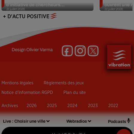
d’initiative de chercheurs...
ouvrent une no
31 juillet 2026
31 juillet 2026
+ D'ACTU POSITIVE
Design
Olivier Varma
Mentions légales
Règlements des jeux
Notice d’information RGPD
Plan du site
Archives
2026
2025
2024
2023
2022
Live :
Choisir une ville
Webradios
Podcasts