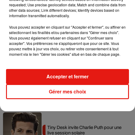
requested; Use precise geolocation data; Match and combine data from
Tayc et Didi B dévoilent le single le plus
other data sources; Link different devices; Identify devices based on
dansant de l’année
information transmitted automatically.
7 août 2026
Vous pouvez accepter en cliquant sur "Accepter et fermer", ou affiner en
sélectionnant les finalités et/ou partenaires dans "Gérer mes choix".
Vous pouvez également refuser en cliquant sur "Continuer sans
accepter". Vos préférences ne s'appliqueront que pour ce site. Vous
Angèle et Amélie Lens dévoilent leur
pouvez mettre à jour vos choix, ou retirer votre consentement à tout
collaboration tant attendue
moment via le lien "Gérer les cookies" situé en bas de chaque page.
7 août 2026
Accepter et fermer
Benny Blanco invite Selena Gomez et
Gérer mes choix
Becky G sur son nouveau single
5 août 2026
Tiny Desk invite Charlie Puth pour une
live session solaire