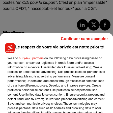
postes
"en CDI pour la plupart"
. C'est un plan "impensable"
pour la CFDT, "inacceptable et honteux" pour la CGT.
Musique
Continuer sans accepter
Le respect de votre vie privée est notre priorité
Julien Lieb s’essaye à la vie de chatelain
dans son nouveau clip
We and
our (447) partners
do the following data processing based on
7 août 2026
your consent and/or our legitimate interest: Store and/or access
information on a device; Use limited data to select advertising; Create
profiles for personalised advertising; Use profiles to select personalised
advertising; Measure advertising performance; Measure content
performance; Understand audiences through statistics or combinations
of data from different sources; Develop and improve services; Create
Madonna sort enfin le remix de « Love
profiles to personalise content; Use profiles to select personalised
Sensation » avec Kylie Minogue
7 août 2026
content; Use limited data to select content; Ensure security, prevent and
detect fraud, and fix errors; Deliver and present advertising and content;
Save and communicate privacy choices. These technologies may
process personal data such as IP address and browsing data to offer
following functionalities: Identify devices based on information actively