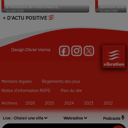
Des marmottes sur OnlyFans : la drôle
Alzheimer : d
d’initiative de chercheurs...
ouvrent une no
31 juillet 2026
31 juillet 2026
+ D'ACTU POSITIVE
Design
Olivier Varma
Mentions légales
Règlements des jeux
Notice d’information RGPD
Plan du site
Archives
2026
2025
2024
2023
2022
Live :
Choisir une ville
Webradios
Podcasts