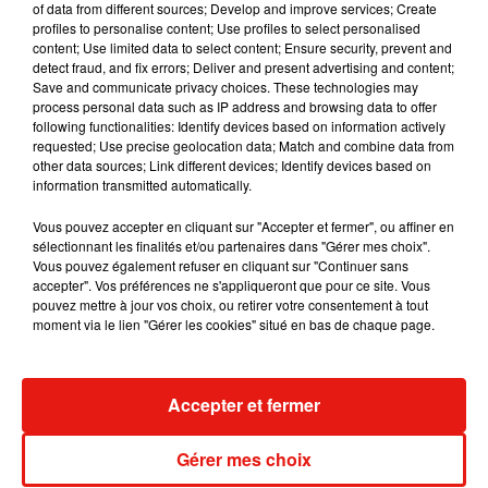
of data from different sources; Develop and improve services; Create
dans son nouveau clip
profiles to personalise content; Use profiles to select personalised
7 août 2026
content; Use limited data to select content; Ensure security, prevent and
detect fraud, and fix errors; Deliver and present advertising and content;
Save and communicate privacy choices. These technologies may
process personal data such as IP address and browsing data to offer
following functionalities: Identify devices based on information actively
Madonna sort enfin le remix de « Love
requested; Use precise geolocation data; Match and combine data from
Sensation » avec Kylie Minogue
other data sources; Link different devices; Identify devices based on
7 août 2026
information transmitted automatically.
Vous pouvez accepter en cliquant sur "Accepter et fermer", ou affiner en
sélectionnant les finalités et/ou partenaires dans "Gérer mes choix".
Vous pouvez également refuser en cliquant sur "Continuer sans
Tayc et Didi B dévoilent le single le plus
accepter". Vos préférences ne s'appliqueront que pour ce site. Vous
dansant de l’année
pouvez mettre à jour vos choix, ou retirer votre consentement à tout
7 août 2026
moment via le lien "Gérer les cookies" situé en bas de chaque page.
Accepter et fermer
Angèle et Amélie Lens dévoilent leur
collaboration tant attendue
Gérer mes choix
7 août 2026