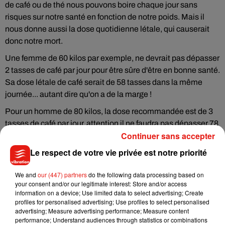
de café ou de thé nous pouvons boire chaque jour sans
risques sur notre santé en fonction de notre poids. Mais il
nous donne aussi la dose quotidienne létale, qui causerait
donc notre mort.
Une femme de 60 kilos par exemple, ne devrait pas dépasser
2 tasses de café par jour pour être sûre d'être en bonne santé.
Sa dose létale de café serait de 58 tasses dans la même
journée... autant dire qu'on a de la marge !
Pour un homme de 80 kilos, la dose recommandée est de 3
tasses de café par jour, attention il ne faudra pas dépasser 78
Continuer sans accepter
tasses quotidiennes pour rester en vie.
Le respect de votre vie privée est notre priorité
We and
our (447) partners
do the following data processing based on
your consent and/or our legitimate interest: Store and/or access
Musique
information on a device; Use limited data to select advertising; Create
profiles for personalised advertising; Use profiles to select personalised
advertising; Measure advertising performance; Measure content
performance; Understand audiences through statistics or combinations
Julien Lieb s’essaye à la vie de chatelain