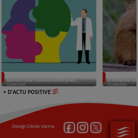
Alzheimer : des chercheurs japonais
Des marmottes
ouvrent une nouvelle piste pour...
d’initiative d
31 juillet 2026
31 juillet 2026
+ D'ACTU POSITIVE
Design
Olivier Varma