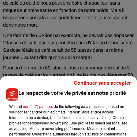
de café ou de thé nous pouvons boire chaque jour sans
risques sur notre santé en fonction de notre poids. Mais il
nous donne aussi la dose quotidienne létale, qui causerait
donc notre mort.
Une femme de 60 kilos par exemple, ne devrait pas dépasser
2 tasses de café par jour pour être sûre d'être en bonne santé.
Sa dose létale de café serait de 58 tasses dans la même
journée... autant dire qu'on a de la marge !
Pour un homme de 80 kilos, la dose recommandée est de 3
tasses de café par jour, attention il ne faudra pas dépasser 78
Continuer sans accepter
tasses quotidiennes pour rester en vie.
Le respect de votre vie privée est notre priorité
We and
our (447) partners
do the following data processing based on
your consent and/or our legitimate interest: Store and/or access
Musique
information on a device; Use limited data to select advertising; Create
profiles for personalised advertising; Use profiles to select personalised
advertising; Measure advertising performance; Measure content
performance; Understand audiences through statistics or combinations
Julien Lieb s’essaye à la vie de chatelain