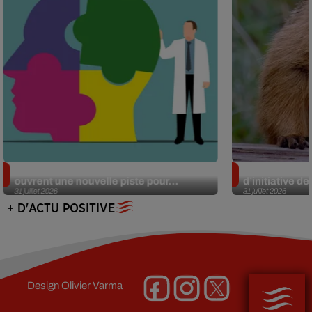
Alzheimer : des chercheurs japonais
Des marmottes
ouvrent une nouvelle piste pour...
d’initiative d
31 juillet 2026
31 juillet 2026
+ D'ACTU POSITIVE
Design
Olivier Varma