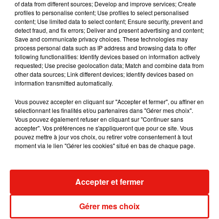
of data from different sources; Develop and improve services; Create
dans son nouveau clip
profiles to personalise content; Use profiles to select personalised
7 août 2026
content; Use limited data to select content; Ensure security, prevent and
detect fraud, and fix errors; Deliver and present advertising and content;
Save and communicate privacy choices. These technologies may
process personal data such as IP address and browsing data to offer
following functionalities: Identify devices based on information actively
Madonna sort enfin le remix de « Love
requested; Use precise geolocation data; Match and combine data from
Sensation » avec Kylie Minogue
other data sources; Link different devices; Identify devices based on
7 août 2026
information transmitted automatically.
Vous pouvez accepter en cliquant sur "Accepter et fermer", ou affiner en
sélectionnant les finalités et/ou partenaires dans "Gérer mes choix".
Vous pouvez également refuser en cliquant sur "Continuer sans
Tayc et Didi B dévoilent le single le plus
accepter". Vos préférences ne s'appliqueront que pour ce site. Vous
dansant de l’année
pouvez mettre à jour vos choix, ou retirer votre consentement à tout
7 août 2026
moment via le lien "Gérer les cookies" situé en bas de chaque page.
Accepter et fermer
Angèle et Amélie Lens dévoilent leur
collaboration tant attendue
Gérer mes choix
7 août 2026