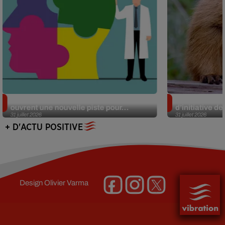
Alzheimer : des chercheurs japonais
Des marmottes
ouvrent une nouvelle piste pour...
d’initiative d
31 juillet 2026
31 juillet 2026
+ D'ACTU POSITIVE
Design
Olivier Varma