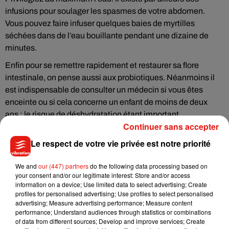
infusions pour soulager les spasmes de votre abdomen.
Vous pouvez faire infuser quelques baies de myrtilles
séchées dans de l’eau bouillante pendant une dizaine de
minutes.
Enfin pour se remettre rapidement et restaurer sa flore
intestinale, on pense aussi aux probiotiques. Néanmoins il
est indispensable de consulter un médecin si vous êtes
enceinte ou si cela concerne un enfant de moins de deux
ans ; le risque de déshydratation étant important.
Continuer sans accepter
Le respect de votre vie privée est notre priorité
Musique
We and
our (447) partners
do the following data processing based on
your consent and/or our legitimate interest: Store and/or access
information on a device; Use limited data to select advertising; Create
profiles for personalised advertising; Use profiles to select personalised
Julien Lieb s’essaye à la vie de chatelain
advertising; Measure advertising performance; Measure content
dans son nouveau clip
performance; Understand audiences through statistics or combinations
7 août 2026
of data from different sources; Develop and improve services; Create