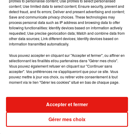
profiles to personalise content; Use profiles to select personalised
content; Use limited data to select content; Ensure security, prevent and
detect fraud, and fix errors; Deliver and present advertising and content;
Save and communicate privacy choices. These technologies may
process personal data such as IP address and browsing data to offer
Madonna sort enfin le remix de « Love
following functionalities: Identify devices based on information actively
Sensation » avec Kylie Minogue
requested; Use precise geolocation data; Match and combine data from
7 août 2026
other data sources; Link different devices; Identify devices based on
information transmitted automatically.
Vous pouvez accepter en cliquant sur "Accepter et fermer", ou affiner en
sélectionnant les finalités et/ou partenaires dans "Gérer mes choix".
Tayc et Didi B dévoilent le single le plus
Vous pouvez également refuser en cliquant sur "Continuer sans
dansant de l’année
accepter". Vos préférences ne s'appliqueront que pour ce site. Vous
7 août 2026
pouvez mettre à jour vos choix, ou retirer votre consentement à tout
moment via le lien "Gérer les cookies" situé en bas de chaque page.
Accepter et fermer
Angèle et Amélie Lens dévoilent leur
collaboration tant attendue
7 août 2026
Gérer mes choix