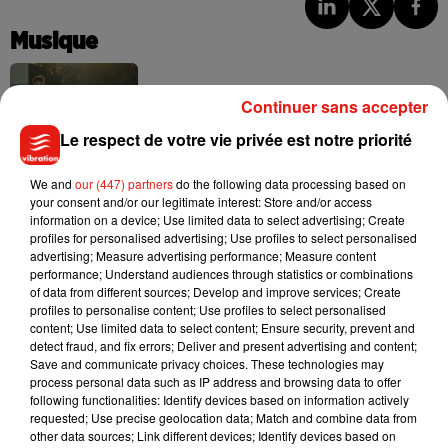
Musique
Continuer sans accepter
Julien Lieb s’essaye à la vie de chatelain
dans son nouveau clip
Le respect de votre vie privée est notre priorité
7 août 2026
We and
our (447) partners
do the following data processing based on
your consent and/or our legitimate interest: Store and/or access
information on a device; Use limited data to select advertising; Create
profiles for personalised advertising; Use profiles to select personalised
Madonna sort enfin le remix de « Love
advertising; Measure advertising performance; Measure content
Sensation » avec Kylie Minogue
performance; Understand audiences through statistics or combinations
7 août 2026
of data from different sources; Develop and improve services; Create
profiles to personalise content; Use profiles to select personalised
content; Use limited data to select content; Ensure security, prevent and
detect fraud, and fix errors; Deliver and present advertising and content;
Save and communicate privacy choices. These technologies may
Tayc et Didi B dévoilent le single le plus
process personal data such as IP address and browsing data to offer
dansant de l’année
following functionalities: Identify devices based on information actively
7 août 2026
requested; Use precise geolocation data; Match and combine data from
other data sources; Link different devices; Identify devices based on