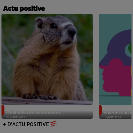
Actu positive
Des marmottes sur OnlyFans : la drôle
Alzheimer : d
d’initiative de chercheurs...
ouvrent une no
31 juillet 2026
31 juillet 2026
+ D'ACTU POSITIVE