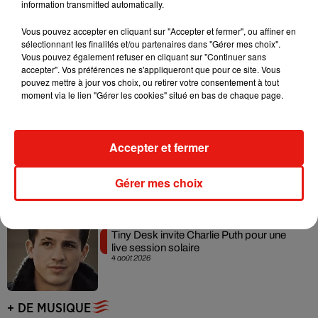
information transmitted automatically.
Vous pouvez accepter en cliquant sur "Accepter et fermer", ou affiner en
sélectionnant les finalités et/ou partenaires dans "Gérer mes choix".
Angèle et Amélie Lens dévoilent leur
Vous pouvez également refuser en cliquant sur "Continuer sans
collaboration tant attendue
accepter". Vos préférences ne s'appliqueront que pour ce site. Vous
7 août 2026
pouvez mettre à jour vos choix, ou retirer votre consentement à tout
moment via le lien "Gérer les cookies" situé en bas de chaque page.
Benny Blanco invite Selena Gomez et
Accepter et fermer
Becky G sur son nouveau single
5 août 2026
Gérer mes choix
Tiny Desk invite Charlie Puth pour une
live session solaire
4 août 2026
+ DE MUSIQUE