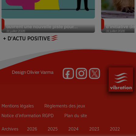
Alzheimer : des chercheurs japonais
Des marmottes
ouvrent une nouvelle piste pour...
d’initiative d
31 juillet 2026
31 juillet 2026
+ D'ACTU POSITIVE
Design
Olivier Varma
Mentions légales
Règlements des jeux
Notice d’information RGPD
Plan du site
Archives
2026
2025
2024
2023
2022