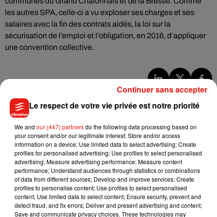
communes du Grand Chalonnais et de la Bresse. Comme
les autres SPA, celle-ci a vu exploser ses charges et ses
salaires avec la fin des contrats aidés, la loi sur la
sécurisation de l’emploi et l’obligation, en 2016, d’appliquer
une convention collective.
Continuer sans accepter
Musique
Le respect de votre vie privée est notre priorité
We and
our (447) partners
do the following data processing based on
Julien Lieb s’essaye à la vie de chatelain
your consent and/or our legitimate interest: Store and/or access
dans son nouveau clip
information on a device; Use limited data to select advertising; Create
7 août 2026
profiles for personalised advertising; Use profiles to select personalised
advertising; Measure advertising performance; Measure content
performance; Understand audiences through statistics or combinations
of data from different sources; Develop and improve services; Create
profiles to personalise content; Use profiles to select personalised
Madonna sort enfin le remix de « Love
content; Use limited data to select content; Ensure security, prevent and
Sensation » avec Kylie Minogue
detect fraud, and fix errors; Deliver and present advertising and content;
7 août 2026
Save and communicate privacy choices. These technologies may