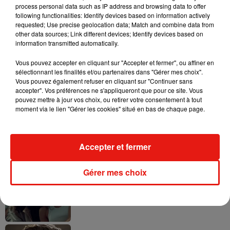
process personal data such as IP address and browsing data to offer
following functionalities: Identify devices based on information actively
requested; Use precise geolocation data; Match and combine data from
other data sources; Link different devices; Identify devices based on
information transmitted automatically.
Tayc et Didi B dévoilent le single le plus
dansant de l’année
7 août 2026
Vous pouvez accepter en cliquant sur "Accepter et fermer", ou affiner en
sélectionnant les finalités et/ou partenaires dans "Gérer mes choix".
Vous pouvez également refuser en cliquant sur "Continuer sans
accepter". Vos préférences ne s'appliqueront que pour ce site. Vous
pouvez mettre à jour vos choix, ou retirer votre consentement à tout
moment via le lien "Gérer les cookies" situé en bas de chaque page.
Angèle et Amélie Lens dévoilent leur
collaboration tant attendue
7 août 2026
Accepter et fermer
Gérer mes choix
Benny Blanco invite Selena Gomez et
Becky G sur son nouveau single
5 août 2026