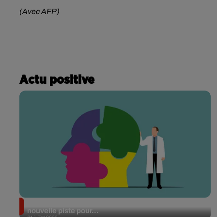
(Avec AFP)
Actu positive
Alzheimer : des chercheurs japonais ouvrent une
nouvelle piste pour...