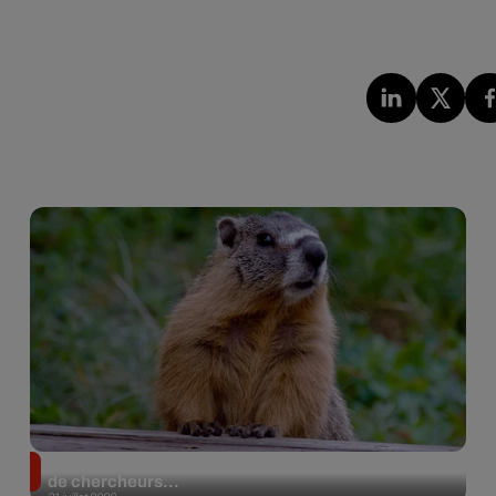
Des marmottes sur OnlyFans : la drôle d’initiative
de chercheurs...