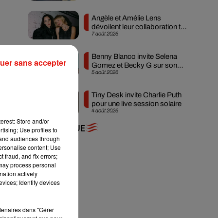
Angèle et Amélie Lens
dévoilent leur collaboration tant
7 août 2026
attendue
Benny Blanco invite Selena
uer sans accepter
Gomez et Becky G sur son
5 août 2026
nouveau single
Tiny Desk invite Charlie Puth
pour une live session solaire
4 août 2026
erest: Store and/or
+ DE MUSIQUE
tising; Use profiles to
tand audiences through
personalise content; Use
 fraud, and fix errors;
 may process personal
mation actively
vices; Identify devices
rtenaires dans "Gérer