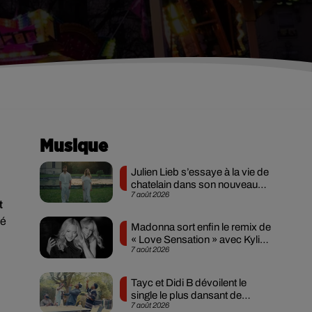
Musique
Julien Lieb s’essaye à la vie de
chatelain dans son nouveau
7 août 2026
clip
t
té
Madonna sort enfin le remix de
« Love Sensation » avec Kylie
7 août 2026
Minogue
Tayc et Didi B dévoilent le
single le plus dansant de
7 août 2026
l’année