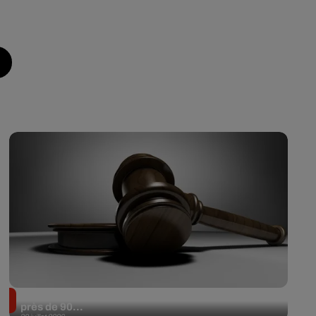
Il achète une veste 3 dollars en friperie et la revend
près de 90...