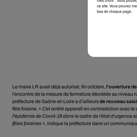
mes choix". Vous pouvez
ce site. Vous pouvez met
bas de chaque page.
Le maire LR avait déjà autorisé, fin octobre,
l'ouverture 
l’encontre de la mesure de fermeture décrétée au niveau na
préfecture de Saône-et-Loire a d’ailleurs
de nouveau saisi 
fête foraine.
« Cet arrêté apparaît en contradiction avec le
l'épidémie de Covid-19 dans le cadre de l'état d'urgence san
fêtes foraines »,
indique la préfecture dans un communiqu