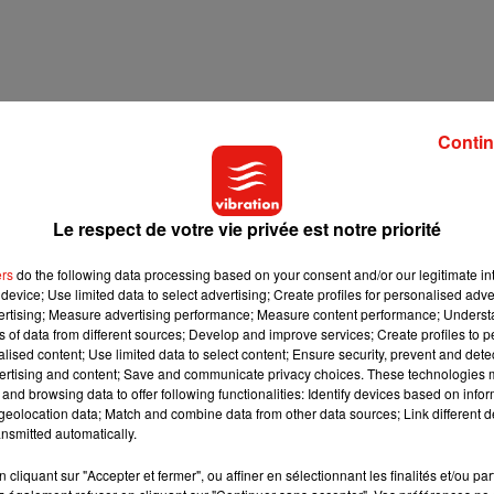
Contin
Le respect de votre vie privée est notre priorité
ers
do the following data processing based on your consent and/or our legitimate int
device; Use limited data to select advertising; Create profiles for personalised adver
vertising; Measure advertising performance; Measure content performance; Unders
ns of data from different sources; Develop and improve services; Create profiles to 
alised content; Use limited data to select content; Ensure security, prevent and detect
ertising and content; Save and communicate privacy choices. These technologies
and browsing data to offer following functionalities: Identify devices based on infor
eolocation data; Match and combine data from other data sources; Link different de
nsmitted automatically.
cliquant sur "Accepter et fermer", ou affiner en sélectionnant les finalités et/ou pa