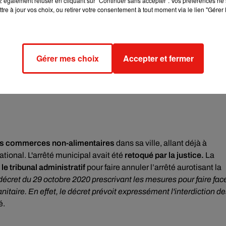
 également refuser en cliquant sur "Continuer sans accepter". Vos préférences ne 
tre à jour vos choix, ou retirer votre consentement à tout moment via le lien "Gérer 
Gérer mes choix
Accepter et fermer
des commerces non-alimentaires
dans sa ville, allant déjà à
tional. L'arrêté municipal avait été
retoqué par la justice.
La
le tribunal administratif
pour faire annuler l’arrêté aurotisant la
 décret du 29 octobre 2020 prescrivant les mesures pour faire fac
itaire. En effet, le décret prévoit expressément l'interdiction d
é.