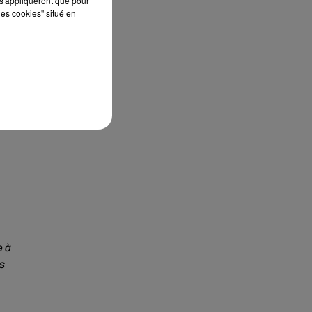
s'appliqueront que pour
les cookies" situé en
e à
es