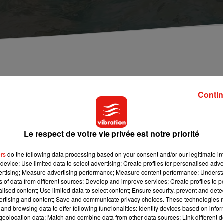
ins enfants n'ont pas de formation à la natation,
Contin
l’école en France, mais en pratique, c’est une autre histoire !
Le respect de votre vie privée est notre priorité
éficié de séances de natation scolaire en
Saône-et-Loire
, soit
degré.
ers
do the following data processing based on your consent and/or our legitimate int
device; Use limited data to select advertising; Create profiles for personalised adver
 chacune leur tour ! Il faut parfois patienter plus d’un an. Le
vertising; Measure advertising performance; Measure content performance; Unders
ns of data from different sources; Develop and improve services; Create profiles to 
peut passer entre les mailles du filet, et ne pas avoir du tout de
alised content; Use limited data to select content; Ensure security, prevent and detect
a triple noyade survenue cet été aux Prés Saint-Jean à Chalon-s
ertising and content; Save and communicate privacy choices. These technologies
and browsing data to offer following functionalities: Identify devices based on infor
eolocation data; Match and combine data from other data sources; Link different de