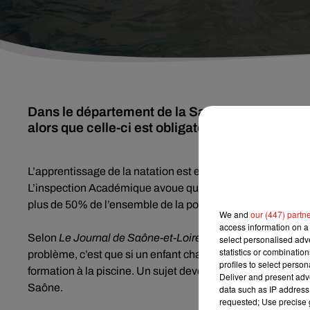
Dans le département de la Saône-et-Loire, certa
alors que celle-ci est obligatoire ⬦
L’apprentissage de la natation est en théorie obligatoire à 
L’inspection Académique avoue que 22 563 élèves ont bén
er
plus de 50% de l’ensemble de la population scolaire du 1
We and
our (447) partn
access information on a 
Selon
Le Journal de Saône-et-Loire
, pour les écoles, c’est
select personalised ad
statistics or combinatio
problème, c’est que si un enfant change d’établissement, il 
profiles to select person
formation à la piscine. Un sujet devenu polémique après l
Deliver and present adv
Saône.
data such as IP address 
requested; Use precise g