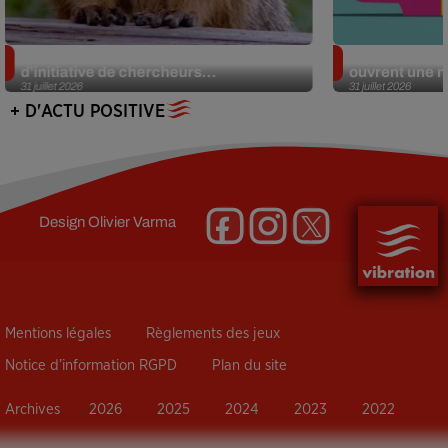
Des marmottes sur OnlyFans : la drôle
Alzheimer : d
d’initiative de chercheurs...
ouvrent une no
31 juillet 2026
31 juillet 2026
+ D'ACTU POSITIVE
Design
Olivier Varma
Mentions légales
Règlements des jeux
Notice d’information RGPD
Plan du site
Archives
2026
2025
2024
2023
2022