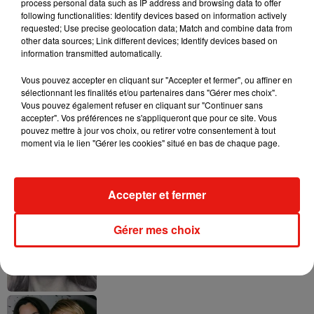
process personal data such as IP address and browsing data to offer
following functionalities: Identify devices based on information actively
requested; Use precise geolocation data; Match and combine data from
other data sources; Link different devices; Identify devices based on
Ariana Grande prendra une pause après
information transmitted automatically.
sa tournée mondiale
4 août 2026
Vous pouvez accepter en cliquant sur "Accepter et fermer", ou affiner en
sélectionnant les finalités et/ou partenaires dans "Gérer mes choix".
Vous pouvez également refuser en cliquant sur "Continuer sans
accepter". Vos préférences ne s'appliqueront que pour ce site. Vous
pouvez mettre à jour vos choix, ou retirer votre consentement à tout
moment via le lien "Gérer les cookies" situé en bas de chaque page.
Grand Corps Malade emmène Styleto
en road-trip dans son nouveau clip
31 juillet 2026
Accepter et fermer
Gérer mes choix
Ariana Grande se libère dans son nouvel
album « Petals »
31 juillet 2026