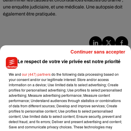
une enquête judiciaire, et une médicale. Une autopsie doit
également être pratiquée.
Continuer sans accepter
Musique
Le respect de votre vie privée est notre priorité
Benny Blanco invite Selena Gomez et
We and
our (447) partners
do the following data processing based on
Becky G sur son nouveau single
your consent and/or our legitimate interest: Store and/or access
5 août 2026
information on a device; Use limited data to select advertising; Create
profiles for personalised advertising; Use profiles to select personalised
advertising; Measure advertising performance; Measure content
performance; Understand audiences through statistics or combinations
of data from different sources; Develop and improve services; Create
profiles to personalise content; Use profiles to select personalised
Tiny Desk invite Charlie Puth pour une
content; Use limited data to select content; Ensure security, prevent and
live session solaire
detect fraud, and fix errors; Deliver and present advertising and content;
4 août 2026
Save and communicate privacy choices. These technologies may