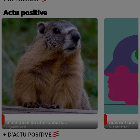
Actu positive
Des marmottes sur OnlyFans : la drôle
Alzheimer : d
d’initiative de chercheurs...
ouvrent une no
31 juillet 2026
31 juillet 2026
+ D'ACTU POSITIVE