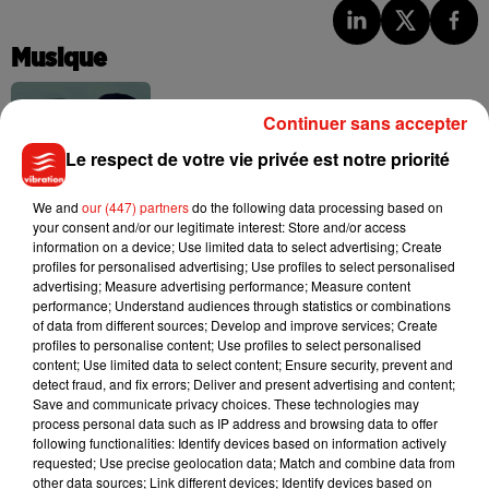
Musique
Continuer sans accepter
Benny Blanco invite Selena Gomez et
Le respect de votre vie privée est notre priorité
Becky G sur son nouveau single
5 août 2026
We and
our (447) partners
do the following data processing based on
your consent and/or our legitimate interest: Store and/or access
information on a device; Use limited data to select advertising; Create
profiles for personalised advertising; Use profiles to select personalised
Tiny Desk invite Charlie Puth pour une
advertising; Measure advertising performance; Measure content
live session solaire
performance; Understand audiences through statistics or combinations
4 août 2026
of data from different sources; Develop and improve services; Create
profiles to personalise content; Use profiles to select personalised
content; Use limited data to select content; Ensure security, prevent and
detect fraud, and fix errors; Deliver and present advertising and content;
Save and communicate privacy choices. These technologies may
process personal data such as IP address and browsing data to offer
Ariana Grande prendra une pause après
following functionalities: Identify devices based on information actively
sa tournée mondiale
requested; Use precise geolocation data; Match and combine data from
4 août 2026
other data sources; Link different devices; Identify devices based on