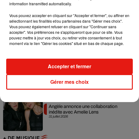
information transmitted automatically.
Vous pouvez accepter en cliquant sur "Accepter et fermer", ou affiner en
sélectionnant les finalités et/ou partenaires dans "Gérer mes choix".
Grand Corps Malade emmène Styleto
Vous pouvez également refuser en cliquant sur "Continuer sans
en road-trip dans son nouveau clip
accepter". Vos préférences ne s'appliqueront que pour ce site. Vous
31 juillet 2026
pouvez mettre à jour vos choix, ou retirer votre consentement à tout
moment via le lien "Gérer les cookies" situé en bas de chaque page.
Ariana Grande se libère dans son nouvel
Accepter et fermer
album « Petals »
31 juillet 2026
Gérer mes choix
Angèle annonce une collaboration
inédite avec Amelie Lens
31 juillet 2026
+ DE MUSIQUE