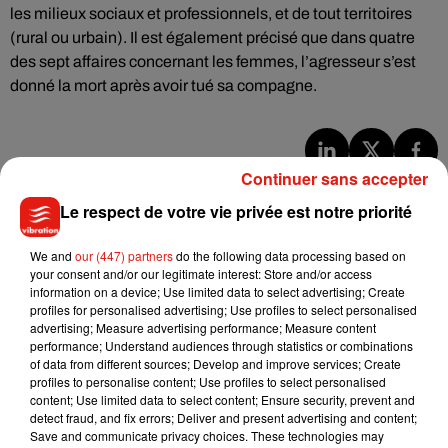
les milieux sociaux et professionnels, et de tout territoires
(rural ou urbain). Il est également précisé que dans quatre
des sept affaires concernant les femmes, l’agresseur s’est
donné la mort après avoir tué sa compagne.
Continuer sans accepter
Musique
Le respect de votre vie privée est notre priorité
We and
our (447) partners
do the following data processing based on
Benny Blanco invite Selena Gomez et
your consent and/or our legitimate interest: Store and/or access
Becky G sur son nouveau single
5 août 2026
information on a device; Use limited data to select advertising; Create
profiles for personalised advertising; Use profiles to select personalised
advertising; Measure advertising performance; Measure content
performance; Understand audiences through statistics or combinations
of data from different sources; Develop and improve services; Create
profiles to personalise content; Use profiles to select personalised
Tiny Desk invite Charlie Puth pour une
content; Use limited data to select content; Ensure security, prevent and
live session solaire
detect fraud, and fix errors; Deliver and present advertising and content;
4 août 2026
Save and communicate privacy choices. These technologies may