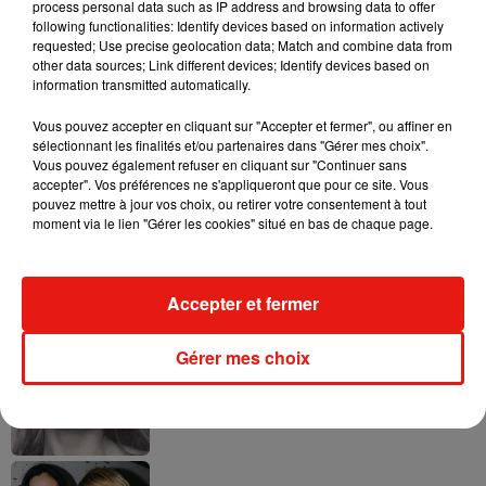
process personal data such as IP address and browsing data to offer
following functionalities: Identify devices based on information actively
requested; Use precise geolocation data; Match and combine data from
other data sources; Link different devices; Identify devices based on
Ariana Grande prendra une pause après
information transmitted automatically.
sa tournée mondiale
4 août 2026
Vous pouvez accepter en cliquant sur "Accepter et fermer", ou affiner en
sélectionnant les finalités et/ou partenaires dans "Gérer mes choix".
Vous pouvez également refuser en cliquant sur "Continuer sans
accepter". Vos préférences ne s'appliqueront que pour ce site. Vous
pouvez mettre à jour vos choix, ou retirer votre consentement à tout
moment via le lien "Gérer les cookies" situé en bas de chaque page.
Grand Corps Malade emmène Styleto
en road-trip dans son nouveau clip
31 juillet 2026
Accepter et fermer
Gérer mes choix
Ariana Grande se libère dans son nouvel
album « Petals »
31 juillet 2026