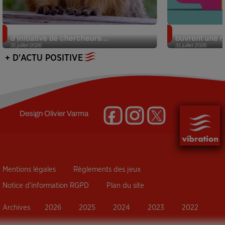
Des marmottes sur OnlyFans : la drôle
Alzheimer : d
d’initiative de chercheurs...
ouvrent une no
31 juillet 2026
31 juillet 2026
+ D'ACTU POSITIVE
Design
Olivier Varma
Mentions légales
Règlements des jeux
Notice d’information RGPD
Plan du site
Archives
2026
2025
2024
2023
2022