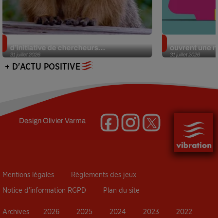
Des marmottes sur OnlyFans : la drôle
Alzheimer : d
d’initiative de chercheurs...
ouvrent une no
31 juillet 2026
31 juillet 2026
+ D'ACTU POSITIVE
Design
Olivier Varma
Mentions légales
Règlements des jeux
Notice d’information RGPD
Plan du site
Archives
2026
2025
2024
2023
2022