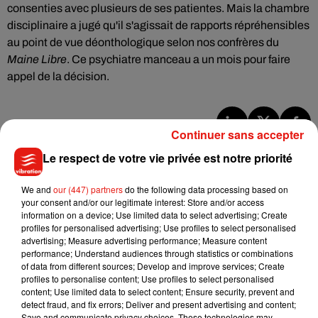
consenties avec plusieurs de ses patientes. Mais la chambre
disciplinaire a jugé qu'il s'agissait de rapports répréhensibles
au point de vue déonthologique selon nos confrères du
Maine Libre
. Ce psychiatre manceau a un mois pour faire
appel de la décision.
Continuer sans accepter
Musique
Le respect de votre vie privée est notre priorité
We and
our (447) partners
do the following data processing based on
Benny Blanco invite Selena Gomez et
your consent and/or our legitimate interest: Store and/or access
Becky G sur son nouveau single
information on a device; Use limited data to select advertising; Create
5 août 2026
profiles for personalised advertising; Use profiles to select personalised
advertising; Measure advertising performance; Measure content
performance; Understand audiences through statistics or combinations
of data from different sources; Develop and improve services; Create
profiles to personalise content; Use profiles to select personalised
content; Use limited data to select content; Ensure security, prevent and
Tiny Desk invite Charlie Puth pour une
detect fraud, and fix errors; Deliver and present advertising and content;
live session solaire
4 août 2026
Save and communicate privacy choices. These technologies may