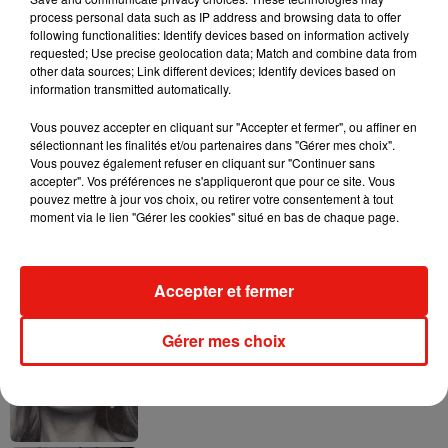
process personal data such as IP address and browsing data to offer
following functionalities: Identify devices based on information actively
requested; Use precise geolocation data; Match and combine data from
other data sources; Link different devices; Identify devices based on
information transmitted automatically.
Ariana Grande prendra une pause après
sa tournée mondiale
Vous pouvez accepter en cliquant sur "Accepter et fermer", ou affiner en
4 août 2026
sélectionnant les finalités et/ou partenaires dans "Gérer mes choix".
Vous pouvez également refuser en cliquant sur "Continuer sans
accepter". Vos préférences ne s'appliqueront que pour ce site. Vous
pouvez mettre à jour vos choix, ou retirer votre consentement à tout
moment via le lien "Gérer les cookies" situé en bas de chaque page.
Grand Corps Malade emmène Styleto
en road-trip dans son nouveau clip
31 juillet 2026
Accepter et fermer
Gérer mes choix
Ariana Grande se libère dans son nouvel
album « Petals »
31 juillet 2026