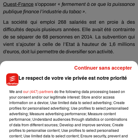
Ouest-France
s’opposer «
fermement à ce que la puissance
publique finance l’industrie du tabac »
.
La société qui emploi 268 salariés est en proie à des
difficultés depuis plusieurs années. Elle avait été contrainte
de se séparer de 68 personnes en 2014. La subvention qui
vient s’ajouter à celle de l’Etat à hauteur de 1,6 millions
d’euros, doit lui permettre de diversifier son activité.
Continuer sans accepter
Le respect de votre vie privée est notre priorité
Musique
We and
our (447) partners
do the following data processing based on
your consent and/or our legitimate interest: Store and/or access
information on a device; Use limited data to select advertising; Create
Julien Lieb s’essaye à la vie de chatelain
profiles for personalised advertising; Use profiles to select personalised
dans son nouveau clip
advertising; Measure advertising performance; Measure content
7 août 2026
performance; Understand audiences through statistics or combinations
of data from different sources; Develop and improve services; Create
profiles to personalise content; Use profiles to select personalised
content; Use limited data to select content; Ensure security, prevent and