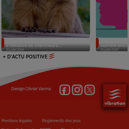
Des marmottes sur OnlyFans : la drôle
Alzheimer : d
d’initiative de chercheurs...
ouvrent une no
31 juillet 2026
31 juillet 2026
+ D'ACTU POSITIVE
Design
Olivier Varma
Mentions légales
Règlements des jeux