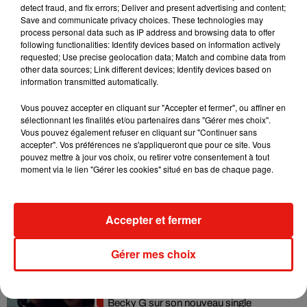
detect fraud, and fix errors; Deliver and present advertising and content;
Madonna sort enfin le remix de « Love
Save and communicate privacy choices. These technologies may
Sensation » avec Kylie Minogue
process personal data such as IP address and browsing data to offer
7 août 2026
following functionalities: Identify devices based on information actively
requested; Use precise geolocation data; Match and combine data from
other data sources; Link different devices; Identify devices based on
information transmitted automatically.
Vous pouvez accepter en cliquant sur "Accepter et fermer", ou affiner en
Tayc et Didi B dévoilent le single le plus
sélectionnant les finalités et/ou partenaires dans "Gérer mes choix".
dansant de l’année
7 août 2026
Vous pouvez également refuser en cliquant sur "Continuer sans
accepter". Vos préférences ne s'appliqueront que pour ce site. Vous
pouvez mettre à jour vos choix, ou retirer votre consentement à tout
moment via le lien "Gérer les cookies" situé en bas de chaque page.
Angèle et Amélie Lens dévoilent leur
collaboration tant attendue
Accepter et fermer
7 août 2026
Gérer mes choix
Benny Blanco invite Selena Gomez et
Becky G sur son nouveau single