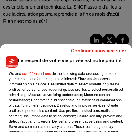
dysfonctionnement technique. La SNCF assure d'ailleurs
que la circulation pourra reprendre à la fin du mois d'août.
Rien n'est moins sûr !
Musique
Continuer sans accepter
Le respect de votre vie privée est notre priorité
Julien Lieb s’essaye à la vie de chatelain
We and
our (447) partners
do the following data processing based on
dans son nouveau clip
your consent and/or our legitimate interest: Store and/or access
7 août 2026
information on a device; Use limited data to select advertising; Create
profiles for personalised advertising; Use profiles to select personalised
advertising; Measure advertising performance; Measure content
performance; Understand audiences through statistics or combinations
of data from different sources; Develop and improve services; Create
profiles to personalise content; Use profiles to select personalised
Madonna sort enfin le remix de « Love
content; Use limited data to select content; Ensure security, prevent and
Sensation » avec Kylie Minogue
7 août 2026
detect fraud, and fix errors; Deliver and present advertising and content;
Save and communicate privacy choices. These technologies may
process personal data such as IP address and browsing data to offer