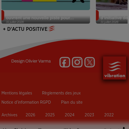
Alzheimer : des chercheurs japonais
Des marmottes
ouvrent une nouvelle piste pour...
d’initiative d
31 juillet 2026
31 juillet 2026
+ D'ACTU POSITIVE
Design
Olivier Varma
Mentions légales
Règlements des jeux
Notice d’information RGPD
Plan du site
Archives
2026
2025
2024
2023
2022