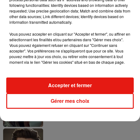
following functionalities: Identify devices based on information actively
requested; Use precise geolocation data; Match and combine data from
other data sources; Link different devices; Identify devices based on
Tayc et Didi B dévoilent le single le plus
information transmitted automatically.
dansant de l’année
7 août 2026
Vous pouvez accepter en cliquant sur "Accepter et fermer", ou affiner en
sélectionnant les finalités et/ou partenaires dans "Gérer mes choix".
Vous pouvez également refuser en cliquant sur "Continuer sans
accepter". Vos préférences ne s'appliqueront que pour ce site. Vous
pouvez mettre à jour vos choix, ou retirer votre consentement à tout
Angèle et Amélie Lens dévoilent leur
moment via le lien "Gérer les cookies" situé en bas de chaque page.
collaboration tant attendue
7 août 2026
Accepter et fermer
Gérer mes choix
Benny Blanco invite Selena Gomez et
Becky G sur son nouveau single
5 août 2026