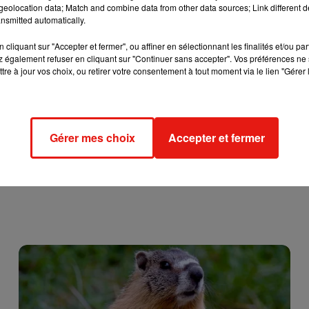
nu selon nos confrères du
Parisien
. Pour le moment, la piste du
eolocation data; Match and combine data from other data sources; Link different de
nsmitted automatically.
cliquant sur "Accepter et fermer", ou affiner en sélectionnant les finalités et/ou pa
 également refuser en cliquant sur "Continuer sans accepter". Vos préférences ne 
tre à jour vos choix, ou retirer votre consentement à tout moment via le lien "Gérer 
Gérer mes choix
Accepter et fermer