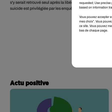
s'y serait retrouvé seul après la libération de son co-déte
requested; Use precise g
based on information tra
suicide est privilégiée par les enquêteurs.
Vous pouvez accepter en 
mes choix". Vous pouvez
ce site. Vous pouvez met
bas de chaque page.
Actu positive