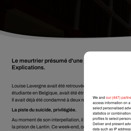
Le meurtrier présumé d'une jeune Sarthoise a é
Explications.
Louise Lavergne avait été retrouvée morte dans son appar
étudiante en Belgique, avait été étranglée et poignardée. S
We and
our (447) partn
Il avait déjà été condamné à deux reprises pour viols et se 
access information on a 
select personalised ad
La piste du suicide, privilégiée.
statistics or combinatio
profiles to select person
Au moment de son interpellation, il avait reconnu avoir po
Deliver and present adv
la prison de Lantin. Ce week-end, on a appris que l'homme 
data such as IP address 