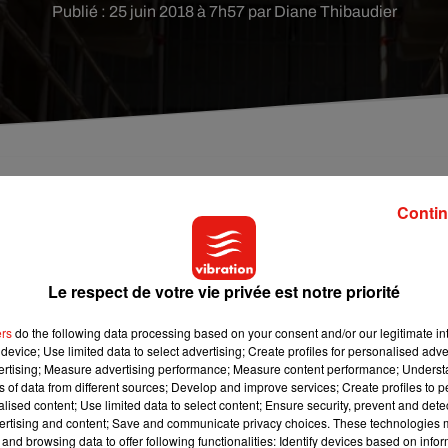
Publié : 25 juin 2018 à 7h57 par Diane Thibaudier
té retrouvé sans vie dans sa cellule en Belgique.
Contin
Le respect de votre vie privée est notre priorité
tement de Liège à l'automne dernier. La jeune Sarthoise,
on voisin avait été interpellé et mis en examen dans cette affair
ers
do the following data processing based on your consent and/or our legitimate int
trouvait en libération conditionnelle.
device; Use limited data to select advertising; Create profiles for personalised adver
vertising; Measure advertising performance; Measure content performance; Unders
ns of data from different sources; Develop and improve services; Create profiles to 
alised content; Use limited data to select content; Ensure security, prevent and detect
ignardé la jeune femme et avait été placé en détention provisoire
ertising and content; Save and communicate privacy choices. These technologies
de 55 ans avait été retrouvé mort dans sa cellule en Belgique. Il
and browsing data to offer following functionalities: Identify devices based on infor