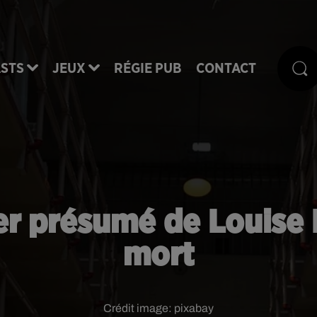
STS
JEUX
RÉGIE PUB
CONTACT
ier présumé de Louise
mort
Crédit image:
pixabay