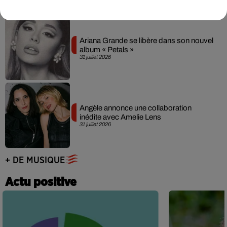
Ariana Grande se libère dans son nouvel
album « Petals »
31 juillet 2026
Angèle annonce une collaboration
inédite avec Amelie Lens
31 juillet 2026
+ DE MUSIQUE
Actu positive