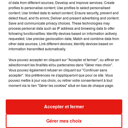
of data from different sources; Develop and improve services; Create
Becky G sur son nouveau single
profiles to personalise content; Use profiles to select personalised
5 août 2026
content; Use limited data to select content; Ensure security, prevent and
detect fraud, and fix errors; Deliver and present advertising and content;
Save and communicate privacy choices. These technologies may
process personal data such as IP address and browsing data to offer
following functionalities: Identify devices based on information actively
Tiny Desk invite Charlie Puth pour une
requested; Use precise geolocation data; Match and combine data from
live session solaire
other data sources; Link different devices; Identify devices based on
4 août 2026
information transmitted automatically.
Vous pouvez accepter en cliquant sur "Accepter et fermer", ou affiner en
sélectionnant les finalités et/ou partenaires dans "Gérer mes choix".
Vous pouvez également refuser en cliquant sur "Continuer sans
Ariana Grande prendra une pause après
accepter". Vos préférences ne s'appliqueront que pour ce site. Vous
sa tournée mondiale
pouvez mettre à jour vos choix, ou retirer votre consentement à tout
4 août 2026
moment via le lien "Gérer les cookies" situé en bas de chaque page.
Accepter et fermer
Grand Corps Malade emmène Styleto
en road-trip dans son nouveau clip
Gérer mes choix
31 juillet 2026