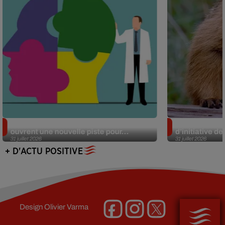
Alzheimer : des chercheurs japonais
Des marmottes
ouvrent une nouvelle piste pour...
d’initiative d
31 juillet 2026
31 juillet 2026
+ D'ACTU POSITIVE
Design
Olivier Varma