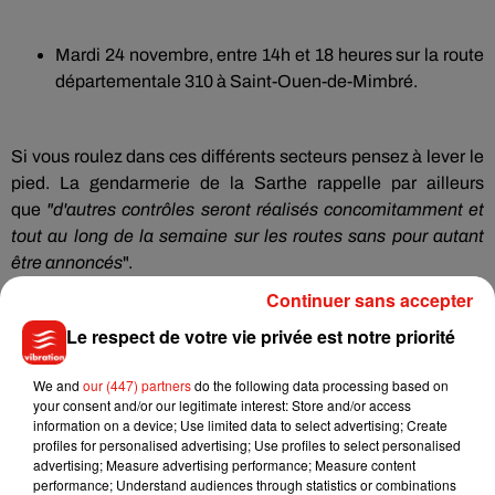
Mardi 24 novembre, entre 14h et 18 heures sur la route
départementale 310 à Saint-Ouen-de-Mimbré.
Si vous roulez dans ces différents secteurs pensez à lever le
pied. La gendarmerie de la Sarthe rappelle par ailleurs
que
"d'autres contrôles seront réalisés concomitamment et
tout au long de la semaine sur les routes sans pour autant
être annoncés
".
Continuer sans accepter
Le respect de votre vie privée est notre priorité
We and
our (447) partners
do the following data processing based on
your consent and/or our legitimate interest: Store and/or access
Musique
information on a device; Use limited data to select advertising; Create
profiles for personalised advertising; Use profiles to select personalised
advertising; Measure advertising performance; Measure content
performance; Understand audiences through statistics or combinations
Benny Blanco invite Selena Gomez et