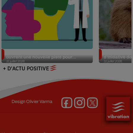
Alzheimer : des chercheurs japonais
Des marmottes
ouvrent une nouvelle piste pour...
d’initiative d
31 juillet 2026
31 juillet 2026
+ D'ACTU POSITIVE
Design
Olivier Varma