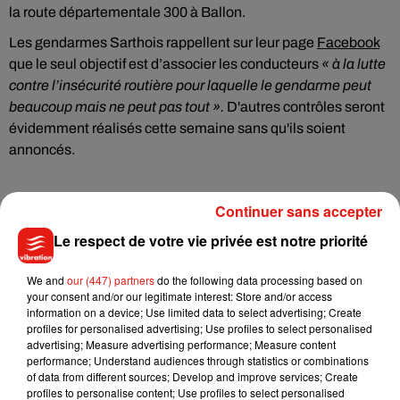
la route départementale 300 à Ballon.
Les gendarmes Sarthois rappellent sur leur page
Facebook
que le seul objectif est d’associer les conducteurs
« à la lutte
contre l’insécurité routière pour laquelle le gendarme peut
beaucoup mais ne peut pas tout ».
D'autres contrôles seront
évidemment réalisés cette semaine sans qu'ils soient
annoncés.
Continuer sans accepter
Le respect de votre vie privée est notre priorité
Musique
We and
our (447) partners
do the following data processing based on
your consent and/or our legitimate interest: Store and/or access
information on a device; Use limited data to select advertising; Create
profiles for personalised advertising; Use profiles to select personalised
Julien Lieb s’essaye à la vie de chatelain
advertising; Measure advertising performance; Measure content
dans son nouveau clip
performance; Understand audiences through statistics or combinations
7 août 2026
of data from different sources; Develop and improve services; Create
profiles to personalise content; Use profiles to select personalised