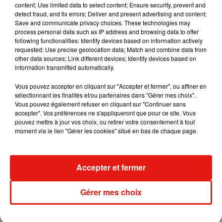
content; Use limited data to select content; Ensure security, prevent and
detect fraud, and fix errors; Deliver and present advertising and content;
Save and communicate privacy choices. These technologies may
Madonna sort enfin le remix de « Love
process personal data such as IP address and browsing data to offer
Sensation » avec Kylie Minogue
following functionalities: Identify devices based on information actively
7 août 2026
requested; Use precise geolocation data; Match and combine data from
other data sources; Link different devices; Identify devices based on
information transmitted automatically.
Vous pouvez accepter en cliquant sur "Accepter et fermer", ou affiner en
Tayc et Didi B dévoilent le single le plus
sélectionnant les finalités et/ou partenaires dans "Gérer mes choix".
dansant de l’année
Vous pouvez également refuser en cliquant sur "Continuer sans
7 août 2026
accepter". Vos préférences ne s'appliqueront que pour ce site. Vous
pouvez mettre à jour vos choix, ou retirer votre consentement à tout
moment via le lien "Gérer les cookies" situé en bas de chaque page.
Angèle et Amélie Lens dévoilent leur
Accepter et fermer
collaboration tant attendue
7 août 2026
Gérer mes choix