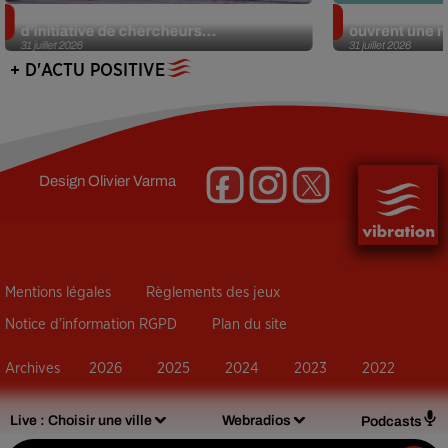
Des marmottes sur OnlyFans : la drôle
Alzheimer : d
d’initiative de chercheurs...
ouvrent une no
31 juillet 2026
31 juillet 2026
+ D'ACTU POSITIVE
Design
Olivier Varma
Mentions légales
Règlements des jeux
Notice d’information RGPD
Plan du site
Archives
2026
2025
2024
2023
2022
Live :
Choisir une ville
Webradios
Podcasts