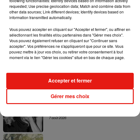
following functionalities: Identify devices based on information actively
requested; Use precise geolocation data; Match and combine data from
other data sources; Link different devices; Identify devices based on
information transmitted automatically.
Vous pouvez accepter en cliquant sur "Accepter et fermer", ou affiner en
sélectionnant les finalités et/ou partenaires dans "Gérer mes choix".
Vous pouvez également refuser en cliquant sur "Continuer sans
Musique
accepter". Vos préférences ne s'appliqueront que pour ce site. Vous
pouvez mettre à jour vos choix, ou retirer votre consentement à tout
moment via le lien "Gérer les cookies" situé en bas de chaque page.
Julien Lieb s’essaye à la vie de chatelain
dans son nouveau clip
7 août 2026
Accepter et fermer
Gérer mes choix
Madonna sort enfin le remix de « Love
Sensation » avec Kylie Minogue
7 août 2026