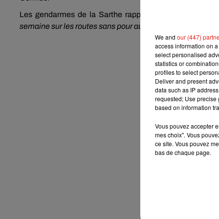
Les gendarmes de la Sarthe rappellent que
« d'autres
semaine sur les routes sans pour autant être annoncés ».
We and
our (447) partn
access information on a 
select personalised ad
statistics or combinatio
profiles to select person
Deliver and present adv
data such as IP address 
requested; Use precise g
based on information tra
Vous pouvez accepter en 
mes choix". Vous pouvez
ce site. Vous pouvez met
bas de chaque page.