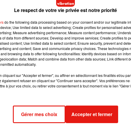
 contrôles seront réalisés concomitamment et tout au long de
Le respect de votre vie privée est notre priorité
ers
do the following data processing based on your consent and/or our legitimate int
device; Use limited data to select advertising; Create profiles for personalised adver
vertising; Measure advertising performance; Measure content performance; Unders
ns of data from different sources; Develop and improve services; Create profiles to 
alised content; Use limited data to select content; Ensure security, prevent and detect
ertising and content; Save and communicate privacy choices. These technologies
and browsing data to offer following functionalities: Identify devices based on infor
eolocation data; Match and combine data from other data sources; Link different de
nsmitted automatically.
cliquant sur "Accepter et fermer", ou affiner en sélectionnant les finalités et/ou pa
 également refuser en cliquant sur "Continuer sans accepter". Vos préférences ne 
tre à jour vos choix, ou retirer votre consentement à tout moment via le lien "Gérer 
Gérer mes choix
Accepter et fermer