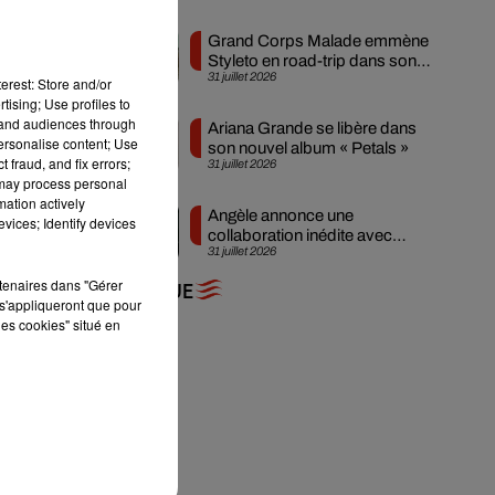
 la
Grand Corps Malade emmène
Styleto en road-trip dans son
31 juillet 2026
nouveau clip
erest: Store and/or
tising; Use profiles to
tand audiences through
Ariana Grande se libère dans
personalise content; Use
son nouvel album « Petals »
 fraud, and fix errors;
31 juillet 2026
 may process personal
mation actively
Angèle annonce une
vices; Identify devices
collaboration inédite avec
31 juillet 2026
Amelie Lens
rtenaires dans "Gérer
+ DE MUSIQUE
s'appliqueront que pour
les cookies" situé en