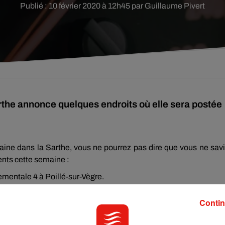
Publié : 10 février 2020 à 12h45 par Guillaume Pivert
the annonce quelques endroits où elle sera postée
maine dans la Sarthe, vous ne pourrez pas dire que vous ne sav
nts cette semaine :
tementale 4 à Poillé-sur-Vègre.
que à Malicorne-sur-Sarthe et Place Guiet à Noyen-sur-Sarthe.
Contin
rtementale 2 à a Chapelle du Bois ainsi qu’au bord de la RD 