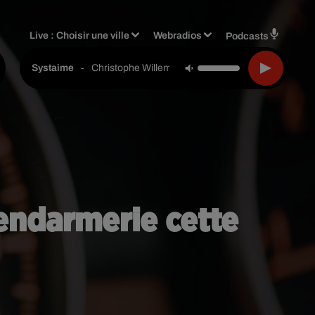
Live :
Choisir une ville
Webradios
Podcasts
-
Christophe Willem
Systaime
gendarmerie cette