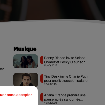
Musique
Benny Blanco invite Selena
Gomez et Becky G sur son
5 août 2026
nouveau single
iez
Tiny Desk invite Charlie Puth
pour une live session solaire
4 août 2026
uer sans accepter
Ariana Grande prendra une
7 à
pause après sa tournée
4 août 2026
mondiale