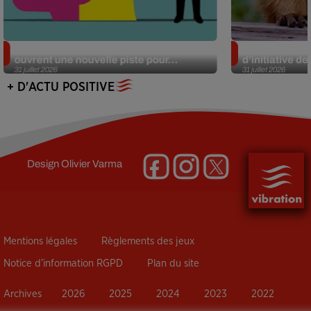
Alzheimer : des chercheurs japonais
Des marmottes
ouvrent une nouvelle piste pour...
d’initiative d
31 juillet 2026
31 juillet 2026
+ D'ACTU POSITIVE
Design
Olivier Varma
Mentions légales
Règlements des jeux
Notice d’information RGPD
Plan du site
Archives
2026
2025
2024
2023
2022