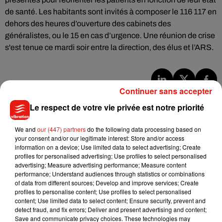
de santé. Les habitants sont invités à composer le 116 117 en
dehors des heures d’ouverture des cabinets des
généralistes, ou le 15 en cas d’urgence. Une réunion de crise
s'est tenue ce mardi soir entre la direction, des élus et l’ARS.
Continuer sans accepter
Musique
Le respect de votre vie privée est notre priorité
We and
our (447) partners
do the following data processing based on
Julien Lieb s’essaye à la vie de chatelain
your consent and/or our legitimate interest: Store and/or access
dans son nouveau clip
information on a device; Use limited data to select advertising; Create
7 août 2026
profiles for personalised advertising; Use profiles to select personalised
advertising; Measure advertising performance; Measure content
performance; Understand audiences through statistics or combinations
of data from different sources; Develop and improve services; Create
profiles to personalise content; Use profiles to select personalised
Madonna sort enfin le remix de « Love
content; Use limited data to select content; Ensure security, prevent and
Sensation » avec Kylie Minogue
detect fraud, and fix errors; Deliver and present advertising and content;
7 août 2026
Save and communicate privacy choices. These technologies may