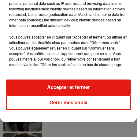
process personal data such as IP address and browsing data to offer
following functionalities: Identify devices based on information actively
requested; Use precise geolocation data; Match and combine data from
other data sources; Link different devices; Identify devices based on
information transmitted automatically.
Tayc et Didi B dévoilent le single le plus
dansant de l’année
7 août 2026
Vous pouvez accepter en cliquant sur "Accepter et fermer", ou affiner en
sélectionnant les finalités et/ou partenaires dans "Gérer mes choix".
Vous pouvez également refuser en cliquant sur "Continuer sans
accepter". Vos préférences ne s'appliqueront que pour ce site. Vous
pouvez mettre à jour vos choix, ou retirer votre consentement à tout
moment via le lien "Gérer les cookies" situé en bas de chaque page.
Angèle et Amélie Lens dévoilent leur
collaboration tant attendue
7 août 2026
Accepter et fermer
Gérer mes choix
Benny Blanco invite Selena Gomez et
Becky G sur son nouveau single
5 août 2026