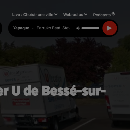
Live :
Choisir une ville
Webradios
Podcasts
-
Farruko Feat. Steve Aoki & Greecy
Yapaque
er U de Bessé-sur-