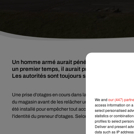
Un homme armé aurait pénétré en milieu d'apr
un premier temps, il aurait pris en otage plusi
Les autorités sont toujours sur place.
Une prise d’otages en cours dans la
Sarthe
au Super U à
B
We and
our (447) partn
du magasin avant de les relâcher une heure plus tard. Les
access information on a 
été installé pour empêcher tout accès au bâtiment. Pour 
select personalised ad
statistics or combinatio
l'identité du preneur d'otages. Selon le maire de la commune
profiles to select person
Deliver and present adv
data such as IP address 