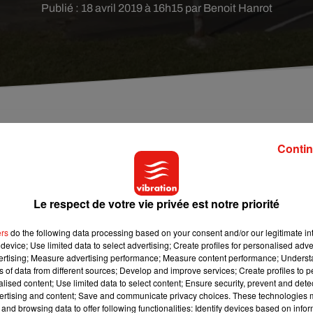
Publié : 18 avril 2019 à 16h15 par Benoit Hanrot
ès-midi au sein d'un supermarché de la Sarthe. Da
Contin
eurs clients avant de les libérer dans un second temp
Le respect de votre vie privée est notre priorité
essé-sur-Braye
. A 16h, un individu aurait retenu plusieurs client
ers
do the following data processing based on your consent and/or our legitimate int
 gendarmes sont sur place et un important périmètre de sécurité 
device; Use limited data to select advertising; Create profiles for personalised adver
le moment, le parquet du Mans ne souhaite pas s'exprimer sur
vertising; Measure advertising performance; Measure content performance; Unders
ns of data from different sources; Develop and improve services; Create profiles to 
, il pourrait s'agir d'un déséquilibré.
alised content; Use limited data to select content; Ensure security, prevent and detect
ertising and content; Save and communicate privacy choices. These technologies
and browsing data to offer following functionalities: Identify devices based on infor