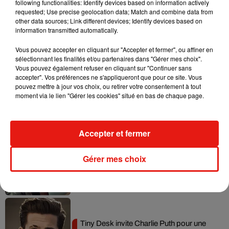
following functionalities: Identify devices based on information actively
requested; Use precise geolocation data; Match and combine data from
Tayc et Didi B dévoilent le single le plus
other data sources; Link different devices; Identify devices based on
dansant de l’année
information transmitted automatically.
7 août 2026
Vous pouvez accepter en cliquant sur "Accepter et fermer", ou affiner en
sélectionnant les finalités et/ou partenaires dans "Gérer mes choix".
Vous pouvez également refuser en cliquant sur "Continuer sans
accepter". Vos préférences ne s'appliqueront que pour ce site. Vous
pouvez mettre à jour vos choix, ou retirer votre consentement à tout
Angèle et Amélie Lens dévoilent leur
moment via le lien "Gérer les cookies" situé en bas de chaque page.
collaboration tant attendue
7 août 2026
Accepter et fermer
Benny Blanco invite Selena Gomez et
Gérer mes choix
Becky G sur son nouveau single
5 août 2026
Tiny Desk invite Charlie Puth pour une