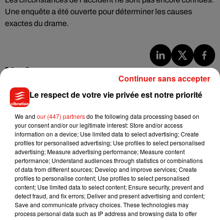
Une enquête a été ouverte pour déterminer les causes
exactes du drame.
Musique
Continuer sans accepter
Le respect de votre vie privée est notre priorité
Julien Lieb s’essaye à la vie de chatelain
We and
our (447) partners
do the following data processing based on
dans son nouveau clip
7 août 2026
your consent and/or our legitimate interest: Store and/or access
information on a device; Use limited data to select advertising; Create
profiles for personalised advertising; Use profiles to select personalised
advertising; Measure advertising performance; Measure content
performance; Understand audiences through statistics or combinations
of data from different sources; Develop and improve services; Create
Madonna sort enfin le remix de « Love
profiles to personalise content; Use profiles to select personalised
Sensation » avec Kylie Minogue
content; Use limited data to select content; Ensure security, prevent and
7 août 2026
detect fraud, and fix errors; Deliver and present advertising and content;
Save and communicate privacy choices. These technologies may
process personal data such as IP address and browsing data to offer