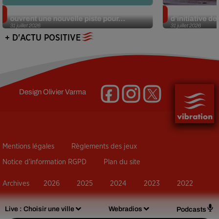
Alzheimer : des chercheurs japonais
Des marmottes
ouvrent une nouvelle piste pour...
d’initiative d
31 juillet 2026
31 juillet 2026
+ D'ACTU POSITIVE
Design
Olivier Varma
Mentions légales
Règlements des jeux
Notice d’information RGPD
Plan du site
Archives
2026
2025
2024
2023
2022
Live :
Choisir une ville
Webradios
Podcasts