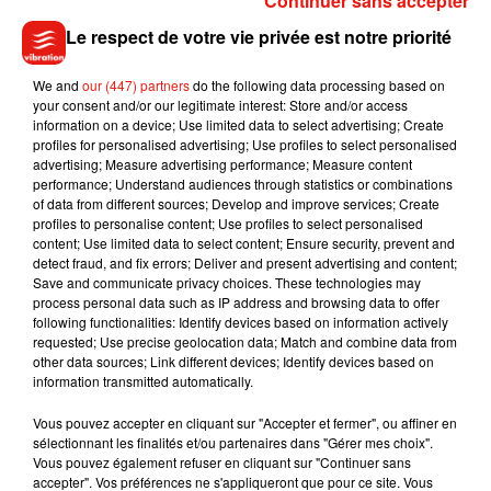
Continuer sans accepter
permettant ainsi de sécuriser l’emploi de plus de 200
Le respect de votre vie privée est notre priorité
salariés en situation de
#handicap
.
Tous mes vœux de réussite pour cette nouvelle aventure
We and
our (447) partners
do the following data processing based on
qui démarre.
@AgnesRunacher
@Elisabeth_Borne
your consent and/or our legitimate interest: Store and/or access
https://t.co/V0nN66cZZv
information on a device; Use limited data to select advertising; Create
profiles for personalised advertising; Use profiles to select personalised
— Sophie Cluzel (@s_cluzel)
February 3, 2021
advertising; Measure advertising performance; Measure content
performance; Understand audiences through statistics or combinations
(Avec AFP)
of data from different sources; Develop and improve services; Create
profiles to personalise content; Use profiles to select personalised
content; Use limited data to select content; Ensure security, prevent and
detect fraud, and fix errors; Deliver and present advertising and content;
Save and communicate privacy choices. These technologies may
Musique
process personal data such as IP address and browsing data to offer
following functionalities: Identify devices based on information actively
requested; Use precise geolocation data; Match and combine data from
other data sources; Link different devices; Identify devices based on
information transmitted automatically.
Benny Blanco invite Selena Gomez et
Becky G sur son nouveau single
5 août 2026
Vous pouvez accepter en cliquant sur "Accepter et fermer", ou affiner en
sélectionnant les finalités et/ou partenaires dans "Gérer mes choix".
Vous pouvez également refuser en cliquant sur "Continuer sans
accepter". Vos préférences ne s'appliqueront que pour ce site. Vous