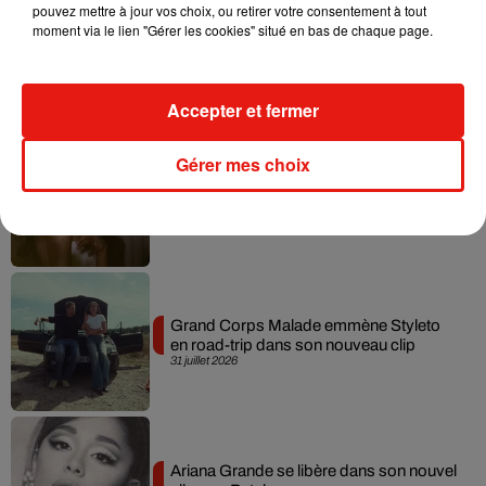
pouvez mettre à jour vos choix, ou retirer votre consentement à tout
moment via le lien "Gérer les cookies" situé en bas de chaque page.
Tiny Desk invite Charlie Puth pour une
live session solaire
4 août 2026
Accepter et fermer
Gérer mes choix
Ariana Grande prendra une pause après
sa tournée mondiale
4 août 2026
Grand Corps Malade emmène Styleto
en road-trip dans son nouveau clip
31 juillet 2026
Ariana Grande se libère dans son nouvel