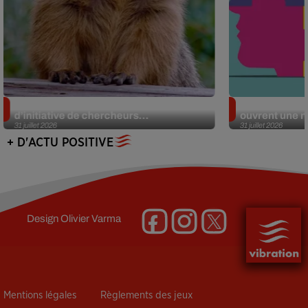
Des marmottes sur OnlyFans : la drôle
Alzheimer : d
d’initiative de chercheurs...
ouvrent une no
31 juillet 2026
31 juillet 2026
+ D'ACTU POSITIVE
Design
Olivier Varma
Mentions légales
Règlements des jeux