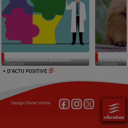
Alzheimer : des chercheurs japonais
Des marmottes
ouvrent une nouvelle piste pour...
d’initiative d
31 juillet 2026
31 juillet 2026
+ D'ACTU POSITIVE
Design
Olivier Varma