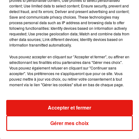
profiles to personalise content; Use profiles to select personalised
content; Use limited data to select content; Ensure security, prevent and
detect fraud, and fix errors; Deliver and present advertising and content;
Save and communicate privacy choices. These technologies may
process personal data such as IP address and browsing data to offer
Madonna sort enfin le remix de « Love
following functionalities: Identify devices based on information actively
Sensation » avec Kylie Minogue
requested; Use precise geolocation data; Match and combine data from
7 août 2026
other data sources; Link different devices; Identify devices based on
information transmitted automatically.
Vous pouvez accepter en cliquant sur "Accepter et fermer", ou affiner en
sélectionnant les finalités et/ou partenaires dans "Gérer mes choix".
Tayc et Didi B dévoilent le single le plus
Vous pouvez également refuser en cliquant sur "Continuer sans
dansant de l’année
accepter". Vos préférences ne s'appliqueront que pour ce site. Vous
7 août 2026
pouvez mettre à jour vos choix, ou retirer votre consentement à tout
moment via le lien "Gérer les cookies" situé en bas de chaque page.
Angèle et Amélie Lens dévoilent leur
Accepter et fermer
collaboration tant attendue
7 août 2026
Gérer mes choix