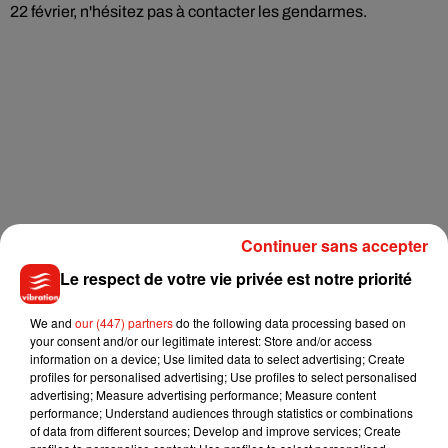
22 février, n'hésitez pas à contacter les gendarmes.
Continuer sans accepter
Le respect de votre vie privée est notre priorité
Musique
We and
our (447) partners
do the following data processing based on
your consent and/or our legitimate interest: Store and/or access
information on a device; Use limited data to select advertising; Create
profiles for personalised advertising; Use profiles to select personalised
Julien Lieb s’essaye à la vie de chatelain
advertising; Measure advertising performance; Measure content
dans son nouveau clip
performance; Understand audiences through statistics or combinations
7 août 2026
of data from different sources; Develop and improve services; Create