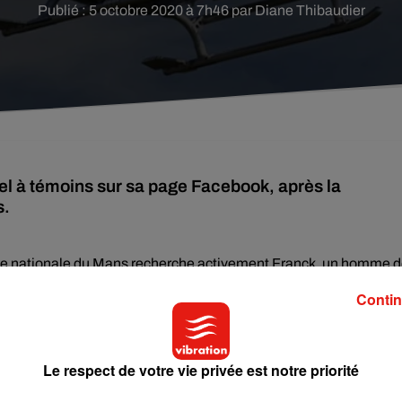
Publié : 5 octobre 2020 à 7h46 par Diane Thibaudier
pel à témoins sur sa page Facebook, après la
s.
olice nationale du Mans recherche activement Franck, un homme 
 infos publiées sur
la page Facebook de la Police nationale de la
Contin
alentours de 21 heures, le dimanche 27 septembre. Depuis, ses
, un jean et des chaussures marron. Il mesure 1,63 m et est de
Le respect de votre vie privée est notre priorité
ranck Genetay, contactez directement le commissariat de police 