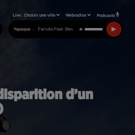
Live :
Choisir une ville
Webradios
Podcasts
-
Farruko Feat. Steve Aoki & Greecy
Yapaque
disparition d’un
)