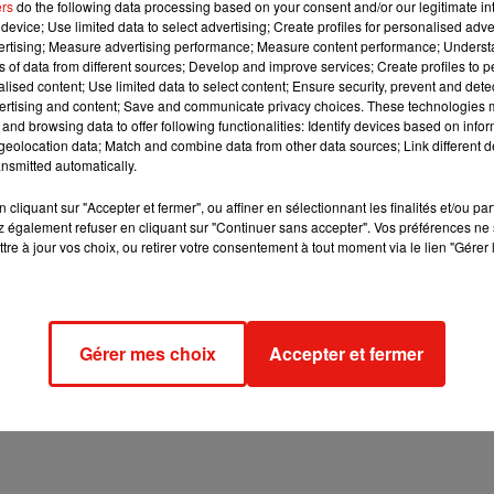
ers
do the following data processing based on your consent and/or our legitimate int
device; Use limited data to select advertising; Create profiles for personalised adver
vertising; Measure advertising performance; Measure content performance; Unders
ns of data from different sources; Develop and improve services; Create profiles to 
alised content; Use limited data to select content; Ensure security, prevent and detect
ertising and content; Save and communicate privacy choices. These technologies
and browsing data to offer following functionalities: Identify devices based on infor
eolocation data; Match and combine data from other data sources; Link different de
nsmitted automatically.
cliquant sur "Accepter et fermer", ou affiner en sélectionnant les finalités et/ou pa
 également refuser en cliquant sur "Continuer sans accepter". Vos préférences ne 
tre à jour vos choix, ou retirer votre consentement à tout moment via le lien "Gérer 
Gérer mes choix
Accepter et fermer