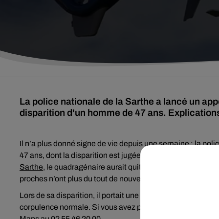
La police nationale de la Sarthe a lancé un ap
disparition d'un homme de 47 ans. Explication
Il n’a plus donné signe de vie depuis une semaine : la p
47 ans, dont la disparition est jugée inquiétante. Selon les
Sarthe
, le quadragénaire aurait quitté son domicile aux 
proches n’ont plus du tout de nouvelles.
Lors de sa disparition, il portait une doudoune bleu marine
corpulence normale. Si vous avez pu croiser la route de F
Mans au 02 55 46 20 00.