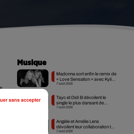
Musique
Madonna sort enfin le remix de
« Love Sensation » avec Kylie
7 août 2026
Minogue
de
Tayc et Didi B dévoilent le
uer sans accepter
single le plus dansant de
7 août 2026
l’année
Angèle et Amélie Lens
du
dévoilent leur collaboration tant
7 août 2026
attendue