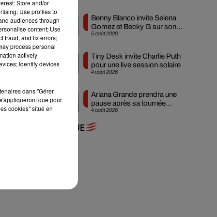
erest: Store and/or
tising; Use profiles to
Benny Blanco invite Selena
tand audiences through
Gomez et Becky G sur son
personalise content; Use
5 août 2026
nouveau single
 fraud, and fix errors;
 may process personal
mation actively
Tiny Desk invite Charlie Puth
vices; Identify devices
pour une live session solaire
4 août 2026
rtenaires dans "Gérer
Ariana Grande prendra une
s'appliqueront que pour
pause après sa tournée
les cookies" situé en
4 août 2026
mondiale
+ DE MUSIQUE