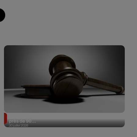
Il achète une veste 3 dollars en friperie et la revend
près de 90...
30 juillet 2026