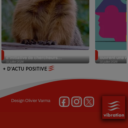
Des marmottes sur OnlyFans : la drôle
Alzheimer : d
d’initiative de chercheurs...
ouvrent une no
31 juillet 2026
31 juillet 2026
+ D'ACTU POSITIVE
Design
Olivier Varma