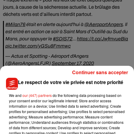
jours, à cause de la sécheresse actuelle. Le brûlage des
déchets verts est d’ailleurs interdit partout.
#Milan76
était en alerte aujourd'hui à
@AeroportAngers
. Il
est entré en action ce soir à Saint Mars d’Outillé au Sud du
Mans, pour appuyer le
#SDIS72
...
https://t.co/JwfmvueBia
pic.twitter.com/yGSu8Fmmwc
— Actus et Spotting - Aéroport d'Angers
(@AeroAngersLFJR)
September 17, 2020
Continuer sans accepter
Le respect de votre vie privée est notre priorité
Musique
We and
our (447) partners
do the following data processing based on
your consent and/or our legitimate interest: Store and/or access
information on a device; Use limited data to select advertising; Create
profiles for personalised advertising; Use profiles to select personalised
Julien Lieb s’essaye à la vie de chatelain
advertising; Measure advertising performance; Measure content
dans son nouveau clip
performance; Understand audiences through statistics or combinations
7 août 2026
of data from different sources; Develop and improve services; Create
profiles to personalise content; Use profiles to select personalised