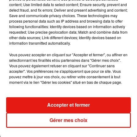
content; Use limited data to select content; Ensure security, prevent and
detect fraud, and fix errors; Deliver and present advertising and content;
Save and communicate privacy choices. These technologies may
Madonna sort enfin le remix de « Love
process personal data such as IP address and browsing data to offer
Sensation » avec Kylie Minogue
following functionalities: Identify devices based on information actively
7 août 2026
requested; Use precise geolocation data; Match and combine data from
other data sources; Link different devices; Identify devices based on
information transmitted automatically.
Vous pouvez accepter en cliquant sur "Accepter et fermer", ou affiner en
sélectionnant les finalités et/ou partenaires dans "Gérer mes choix".
Tayc et Didi B dévoilent le single le plus
Vous pouvez également refuser en cliquant sur "Continuer sans
dansant de l’année
accepter". Vos préférences ne s'appliqueront que pour ce site. Vous
7 août 2026
pouvez mettre à jour vos choix, ou retirer votre consentement à tout
moment via le lien "Gérer les cookies" situé en bas de chaque page.
Angèle et Amélie Lens dévoilent leur
Accepter et fermer
collaboration tant attendue
7 août 2026
Gérer mes choix