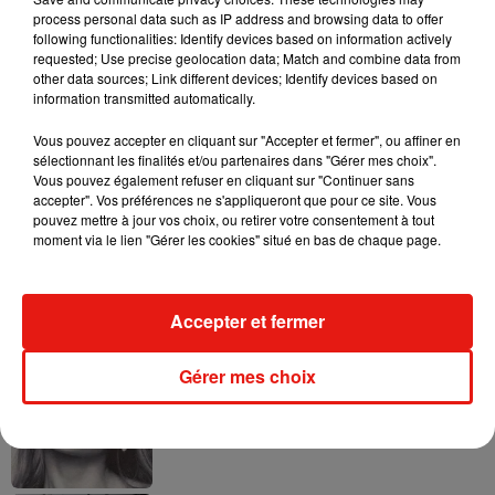
process personal data such as IP address and browsing data to offer
following functionalities: Identify devices based on information actively
requested; Use precise geolocation data; Match and combine data from
other data sources; Link different devices; Identify devices based on
information transmitted automatically.
Ariana Grande prendra une pause après
sa tournée mondiale
Vous pouvez accepter en cliquant sur "Accepter et fermer", ou affiner en
4 août 2026
sélectionnant les finalités et/ou partenaires dans "Gérer mes choix".
Vous pouvez également refuser en cliquant sur "Continuer sans
accepter". Vos préférences ne s'appliqueront que pour ce site. Vous
pouvez mettre à jour vos choix, ou retirer votre consentement à tout
moment via le lien "Gérer les cookies" situé en bas de chaque page.
Grand Corps Malade emmène Styleto
en road-trip dans son nouveau clip
31 juillet 2026
Accepter et fermer
Gérer mes choix
Ariana Grande se libère dans son nouvel
album « Petals »
31 juillet 2026