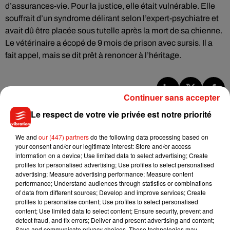
d’assurances-vie. Pour la justice, elle était vulnérable. Elle
souffrait d’un syndrome délirant selon l’expert-psychiatre et
avait dû être placée sous tutelle après la mort de sa chienne.
Le vétérinaire a écopé de 9 mois de prison avec sursis. Il a
fait appel, mais se dit prêt à renoncer à l’héritage.
Continuer sans accepter
Musique
Le respect de votre vie privée est notre priorité
We and
our (447) partners
do the following data processing based on
Benny Blanco invite Selena Gomez et
your consent and/or our legitimate interest: Store and/or access
Becky G sur son nouveau single
information on a device; Use limited data to select advertising; Create
5 août 2026
profiles for personalised advertising; Use profiles to select personalised
advertising; Measure advertising performance; Measure content
performance; Understand audiences through statistics or combinations
of data from different sources; Develop and improve services; Create
profiles to personalise content; Use profiles to select personalised
content; Use limited data to select content; Ensure security, prevent and
Tiny Desk invite Charlie Puth pour une
detect fraud, and fix errors; Deliver and present advertising and content;
live session solaire
4 août 2026
Save and communicate privacy choices. These technologies may