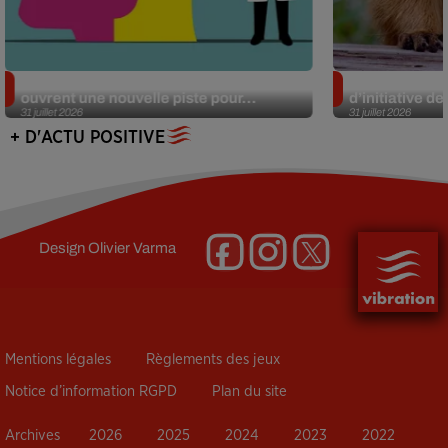
Alzheimer : des chercheurs japonais
Des marmottes
ouvrent une nouvelle piste pour...
d’initiative d
31 juillet 2026
31 juillet 2026
+ D'ACTU POSITIVE
Design
Olivier Varma
Mentions légales
Règlements des jeux
Notice d’information RGPD
Plan du site
Archives
2026
2025
2024
2023
2022