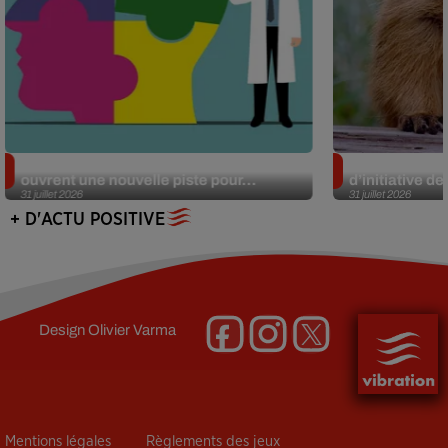
Alzheimer : des chercheurs japonais
Des marmottes
ouvrent une nouvelle piste pour...
d’initiative d
31 juillet 2026
31 juillet 2026
+ D'ACTU POSITIVE
Design
Olivier Varma
Mentions légales
Règlements des jeux