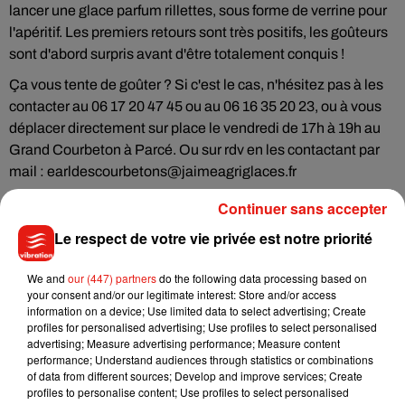
lancer une glace parfum rillettes, sous forme de verrine pour
l'apéritif. Les premiers retours sont très positifs, les goûteurs
sont d'abord surpris avant d'être totalement conquis !
Ça vous tente de goûter ? Si c'est le cas, n'hésitez pas à les
contacter au 06 17 20 47 45 ou au 06 16 35 20 23, ou à vous
déplacer directement sur place le vendredi de 17h à 19h au
Grand Courbeton à Parcé. Ou sur rdv en les contactant par
mail : earldescourbetons@jaimeagriglaces.fr
Continuer sans accepter
Le respect de votre vie privée est notre priorité
Musique
We and
our (447) partners
do the following data processing based on
your consent and/or our legitimate interest: Store and/or access
information on a device; Use limited data to select advertising; Create
Julien Lieb s’essaye à la vie de chatelain
profiles for personalised advertising; Use profiles to select personalised
dans son nouveau clip
advertising; Measure advertising performance; Measure content
7 août 2026
performance; Understand audiences through statistics or combinations
of data from different sources; Develop and improve services; Create
profiles to personalise content; Use profiles to select personalised