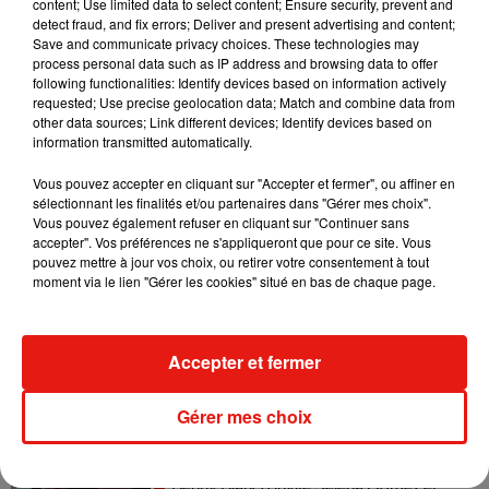
content; Use limited data to select content; Ensure security, prevent and
detect fraud, and fix errors; Deliver and present advertising and content;
Save and communicate privacy choices. These technologies may
Madonna sort enfin le remix de « Love
process personal data such as IP address and browsing data to offer
Sensation » avec Kylie Minogue
following functionalities: Identify devices based on information actively
7 août 2026
requested; Use precise geolocation data; Match and combine data from
other data sources; Link different devices; Identify devices based on
information transmitted automatically.
Vous pouvez accepter en cliquant sur "Accepter et fermer", ou affiner en
Tayc et Didi B dévoilent le single le plus
sélectionnant les finalités et/ou partenaires dans "Gérer mes choix".
dansant de l’année
Vous pouvez également refuser en cliquant sur "Continuer sans
7 août 2026
accepter". Vos préférences ne s'appliqueront que pour ce site. Vous
pouvez mettre à jour vos choix, ou retirer votre consentement à tout
moment via le lien "Gérer les cookies" situé en bas de chaque page.
Angèle et Amélie Lens dévoilent leur
Accepter et fermer
collaboration tant attendue
7 août 2026
Gérer mes choix
Benny Blanco invite Selena Gomez et