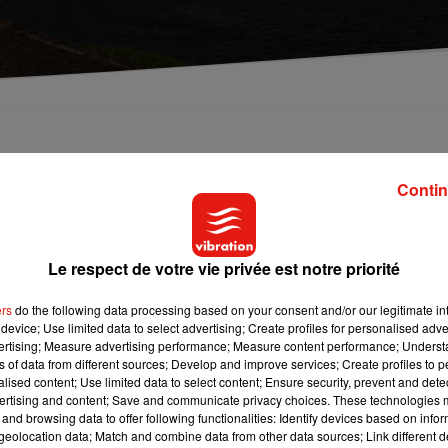
. Une femme d'une trentaine d'années a fait une chut
ent été repêchée de justesse par les policiers.
Contin
 de dimanche à lundi. Elle venait de tomber dans la Loire à
Le respect de votre vie privée est notre priorité
’ordre se jettent à l’eau et parviennent à la ramener sur la rive. L
a foulée à l’hôpital. On ignore encore les raisons de sa chute.
ers
do the following data processing based on your consent and/or our legitimate int
emps d’expliquer avoir chuté d’un ponton en face de la mairie avant
device; Use limited data to select advertising; Create profiles for personalised adver
vertising; Measure advertising performance; Measure content performance; Unders
ns of data from different sources; Develop and improve services; Create profiles to 
alised content; Use limited data to select content; Ensure security, prevent and detect
ertising and content; Save and communicate privacy choices. These technologies
and browsing data to offer following functionalities: Identify devices based on infor
eolocation data; Match and combine data from other data sources; Link different de