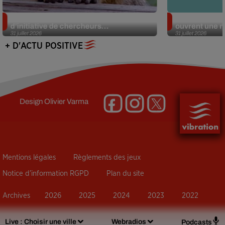
Des marmottes sur OnlyFans : la drôle
Alzheimer : d
d’initiative de chercheurs...
ouvrent une no
31 juillet 2026
31 juillet 2026
+ D'ACTU POSITIVE
Design
Olivier Varma
Mentions légales
Règlements des jeux
Notice d’information RGPD
Plan du site
Archives
2026
2025
2024
2023
2022
Live :
Choisir une ville
Webradios
Podcasts