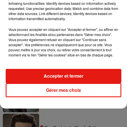
following functionalities: Identify devices based on information actively
requested; Use precise geolocation data; Match and combine data from
other data sources; Link different devices; Identify devices based on
Tayc et Didi B dévoilent le single le plus
information transmitted automatically.
dansant de l’année
7 août 2026
Vous pouvez accepter en cliquant sur "Accepter et fermer", ou affiner en
sélectionnant les finalités et/ou partenaires dans "Gérer mes choix".
Vous pouvez également refuser en cliquant sur "Continuer sans
accepter". Vos préférences ne s'appliqueront que pour ce site. Vous
pouvez mettre à jour vos choix, ou retirer votre consentement à tout
Angèle et Amélie Lens dévoilent leur
moment via le lien "Gérer les cookies" situé en bas de chaque page.
collaboration tant attendue
7 août 2026
Accepter et fermer
Gérer mes choix
Benny Blanco invite Selena Gomez et
Becky G sur son nouveau single
5 août 2026