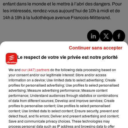
enfant dans le monde et le mettre à l’abri des dangers. Pour
les intéressés, rendez-vous aujourd’hui de 10h à midi et de
14h à 19h à la ludothèque avenue Francois-Mitterand.
Musique
Continuer sans accepter
Le respect de votre vie privée est notre priorité
Julien Lieb s’essaye à la vie de chatelain
We and
our (447) partners
do the following data processing based on
dans son nouveau clip
your consent and/or our legitimate interest: Store and/or access
7 août 2026
information on a device; Use limited data to select advertising; Create
profiles for personalised advertising; Use profiles to select personalised
advertising; Measure advertising performance; Measure content
performance; Understand audiences through statistics or combinations
of data from different sources; Develop and improve services; Create
Madonna sort enfin le remix de « Love
profiles to personalise content; Use profiles to select personalised
Sensation » avec Kylie Minogue
content; Use limited data to select content; Ensure security, prevent and
7 août 2026
detect fraud, and fix errors; Deliver and present advertising and content;
Save and communicate privacy choices. These technologies may
process personal data such as IP address and browsing data to offer