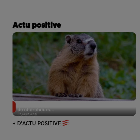
Actu positive
Des marmottes sur OnlyFans : la drôle d’initiative
de chercheurs...
31 juillet 2026
+ D'ACTU POSITIVE