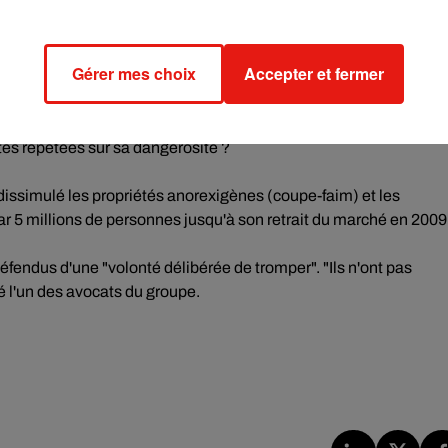
a révélé au grand public cette affaire, l'un des pires scandales
Gérer mes choix
Accepter et fermer
juillet 2020, une question a été centrale : comment le Mediator 
ertes répétées sur sa dangerosité ?
dissimulé les propriétés anorexigènes (coupe-faim) et les
r 5 millions de personnes jusqu'à son retrait du marché en 2009
éfendus d'une "volonté délibérée de tromper". "Ils n'ont pas
ué l'un des avocats du groupe.