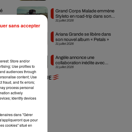
dé
Grand Corps Malade emmène
Styleto en road-trip dans son
31 juillet 2026
nouveau clip
uer sans accepter
Ariana Grande se libère dans
son nouvel album « Petals »
31 juillet 2026
Angèle annonce une
erest: Store and/or
collaboration inédite avec
tising; Use profiles to
31 juillet 2026
Amelie Lens
tand audiences through
personalise content; Use
+ DE MUSIQUE
 fraud, and fix errors;
e,
 may process personal
mation actively
vices; Identify devices
rtenaires dans "Gérer
s'appliqueront que pour
les cookies" situé en
ce