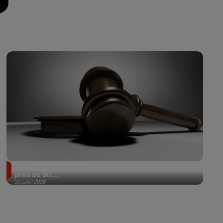
Il achète une veste 3 dollars en friperie et la revend
près de 90...
30 juillet 2026