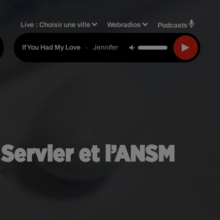
Live :
Choisir une ville
Webradios
Podcasts
-
Jennifer Lopez
If You Had My Love
 Servier et l’ANSM