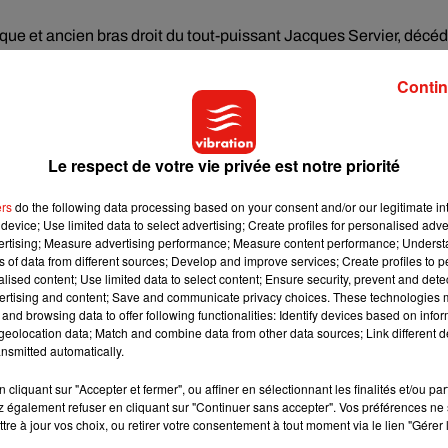
ue et ancien bras droit du tout-puissant Jacques Servier, décé
 avec sursis. Le parquet avait requis à son encontre cinq ans
Contin
Le respect de votre vie privée est notre priorité
gée pour avoir tardé à suspendre la commercialisation du
ers
do the following data processing based on your consent and/or our legitimate int
d'amende.
device; Use limited data to select advertising; Create profiles for personalised adver
vertising; Measure advertising performance; Measure content performance; Unders
i dans (son) rôle de police sanitaire et de gendarme du
ns of data from different sources; Develop and improve services; Create profiles to 
alised content; Use limited data to select content; Ensure security, prevent and detect
 euros pour "homicides et blessures involontaires" par négligenc
ertising and content; Save and communicate privacy choices. These technologies
elles à hauteur de 78 000 euros. Le parquet avait requis une
and browsing data to offer following functionalities: Identify devices based on infor
eolocation data; Match and combine data from other data sources; Link different de
nsmitted automatically.
cliquant sur "Accepter et fermer", ou affiner en sélectionnant les finalités et/ou pa
 également refuser en cliquant sur "Continuer sans accepter". Vos préférences ne 
tre à jour vos choix, ou retirer votre consentement à tout moment via le lien "Gérer 
rties civiles - sur les plus de 6 500 constituées à l'occasion de 