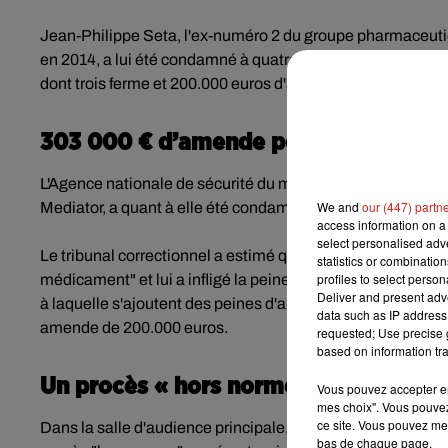
Jean-Philippe Seta, l'ex-numéro 2 du groupe pharmaceutiq
en 2014, a lui été condamné à quatre ans d'emprisonnement
dont trois ferme et 200.000 euros d'amende.
303 000 € d’amende pour l’ANSM
L'Agence nationale de sécurité du médicament (ANSM), ju
We and
our (447) partn
Mediator, a quant à elle été condamnée à 303 000 euros 
access information on a 
select personalised ad
Le tribunal correctionnel a estimé que l'Agence avait "faill
statistics or combinatio
profiles to select person
médicament" et lui a infligé la peine maximale de 225 000
Deliver and present adv
à laquelle s'ajoutent des peines d'amendes contraventionn
data such as IP address 
amende de 200.000 euros.
requested; Use precise g
based on information tra
Un procès « hors normes »
Vous pouvez accepter en 
mes choix". Vous pouvez
ce site. Vous pouvez met
Dans la salle d'audience principale, quelques dizaines de pa
bas de chaque page.