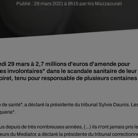
Publié : 29 mars 2021 à 9h15 par Iris Mazzacurati
ndi 29 mars à 2,7 millions d'euros d'amende pour
s involontaires" dans le scandale sanitaire de leur
oiret, tenu pour responsable de plusieurs centaines
e de santé", a déclaré la présidente du tribunal Sylvie Daunis. Le
querie".
s depuis de très nombreuses années, (...) ils n'ont jamais pris l
rs du Mediator, a déclaré la présidente du tribunal correctionne