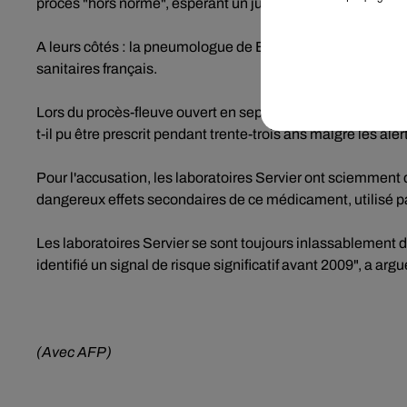
procès "hors norme", espérant un jugement "exemplaire".
A leurs côtés : la pneumologue de Brest Irène Frachon, qui 
sanitaires français.
Lors du procès-fleuve ouvert en septembre 2019 et clos en 
t-il pu être prescrit pendant trente-trois ans malgré les al
Pour l'accusation, les laboratoires Servier ont sciemment 
dangereux effets secondaires de ce médicament, utilisé pa
Les laboratoires Servier se sont toujours inlassablement d
identifié un signal de risque significatif avant 2009", a arg
(Avec AFP)