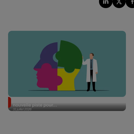
Alzheimer : des chercheurs japonais ouvrent une
nouvelle piste pour...
31 juillet 2026