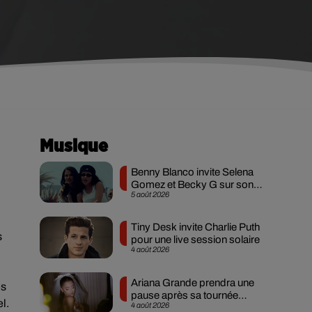
Musique
Benny Blanco invite Selena
Gomez et Becky G sur son
5 août 2026
nouveau single
Tiny Desk invite Charlie Puth
s
pour une live session solaire
4 août 2026
Ariana Grande prendra une
es
pause après sa tournée
l.
4 août 2026
mondiale