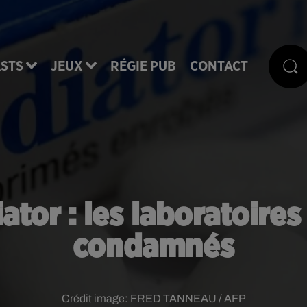
STS
JEUX
RÉGIE PUB
CONTACT
tor : les laboratoires
condamnés
Crédit image:
FRED TANNEAU / AFP