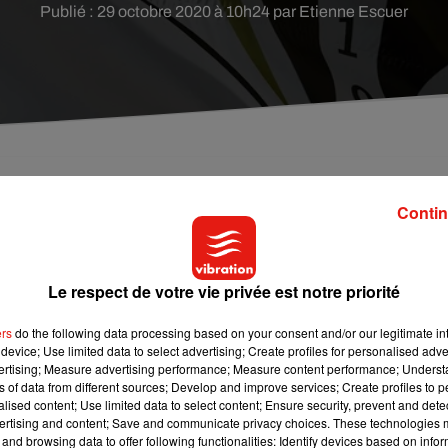
Publié : 29 octobre 2020 à 10h24 par Etienne Escuer
 été condamné ce jeudi à six mois de prison avec
Contin
Le respect de votre vie privée est notre priorité
 ce jeudi de six mois de prison avec sursis. Il était visé par deu
s victimes sont deux de ses voisines. Le footballeur devra
ers
do the following data processing based on your consent and/or our legitimate int
000 euros d’amende et doit indemniser les victimes pour le
device; Use limited data to select advertising; Create profiles for personalised adver
vertising; Measure advertising performance; Measure content performance; Unders
ns of data from different sources; Develop and improve services; Create profiles to 
ux jours de suite à la même heure devant sa fenêtre, ce qui lui a
alised content; Use limited data to select content; Ensure security, prevent and detect
ertising and content; Save and communicate privacy choices. These technologies
ager de son domicile après le confinement »
, a réagi Sophie
and browsing data to offer following functionalities: Identify devices based on infor
encore terrorisée à l'idée de le revoir. Elle travaille dans une