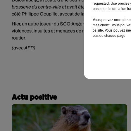
requested; Use precise g
brasserie du centre-ville et avait été tétanisée, contrainte d
based on information tra
côté Philippe Goupille, avocat de la seconde victime.
Vous pouvez accepter en 
Hier, un autre joueur du SCO Angers, Stéphane Bahoken, a
mes choix". Vous pouvez
ce site. Vous pouvez met
violences, insultes et menaces de mort à l'encontre de son
bas de chaque page.
routier.
(avec AFP)
Actu positive