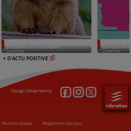
Des marmottes sur OnlyFans : la drôle
Alzheimer : d
d’initiative de chercheurs...
ouvrent une no
31 juillet 2026
31 juillet 2026
+ D'ACTU POSITIVE
Design
Olivier Varma
Mentions légales
Règlements des jeux