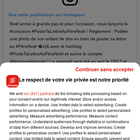
Voir cette publication sur Instagram
Noël arrive à grands pas et pour l'occasion, nous lançons le
#concours #PosteTaLettreAuPèreNoël ! Règlement : Publier
une photo de son enfant de dos en train de poster sa lettre
au #PèreNoël �x}& avec le hashtag
#PosteTaLettreAuPèreNoël et suivre le compte
@legroupelaposte ! Le gagnant sera tiré au sort le 19/12 et
Continuer sans accepter
remportera une planche de timbres avec sa photo ainsi
qu'un #drone ! Bonne chance à tous ! �xÉ �xÈ
Le respect de votre vie privée est notre priorité
Une publication partagée par
La Poste
(@laposte) le
29 Nov. 2018 à 6 :16 PST
We and
our (447) partners
do the following data processing based on
your consent and/or our legitimate interest: Store and/or access
Bonne nouvelle pour notre environnement !
information on a device; Use limited data to select advertising; Create
profiles for personalised advertising; Use profiles to select personalised
On aura bientôt un nouveau
parc national
en France ! Il y en a
advertising; Measure advertising performance; Measure content
10 pour le moment, un onzième doit voir le jour bientôt…
performance; Understand audiences through statistics or combinations
of data from different sources; Develop and improve services; Create
entre la Bourgogne et la Champagne !
profiles to personalise content; Use profiles to select personalised
C’est
le plateau de Langres
, et la bonne nouvelle c’est que du
content; Use limited data to select content; Ensure security, prevent and