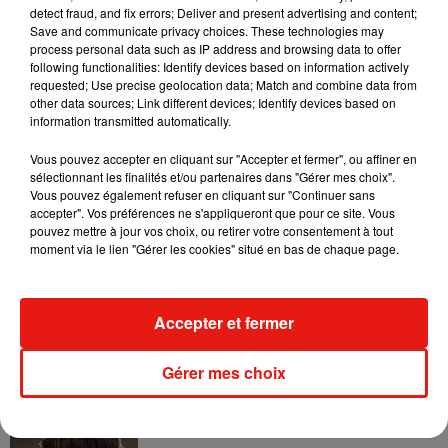
detect fraud, and fix errors; Deliver and present advertising and content;
coup ça va devenir une réserve protégée de tout ! Du coup,
Save and communicate privacy choices. These technologies may
les hêtres et les chênes centenaires ne seront pas abîmés,
process personal data such as IP address and browsing data to offer
ils ne risquent pas d’être coupés !
following functionalities: Identify devices based on information actively
requested; Use precise geolocation data; Match and combine data from
Certains animaux quasi disparus sont aussi protégés dans
other data sources; Link different devices; Identify devices based on
information transmitted automatically.
ce parc, comme le chat sauvage et la cigogne noire. Dernière
bonne nouvelle : 30 emplois seront créés pour le
Vous pouvez accepter en cliquant sur "Accepter et fermer", ou affiner en
fonctionnement du parc.
sélectionnant les finalités et/ou partenaires dans "Gérer mes choix".
Vous pouvez également refuser en cliquant sur "Continuer sans
accepter". Vos préférences ne s'appliqueront que pour ce site. Vous
pouvez mettre à jour vos choix, ou retirer votre consentement à tout
moment via le lien "Gérer les cookies" situé en bas de chaque page.
Musique
Accepter et fermer
Benny Blanco invite Selena Gomez et
Becky G sur son nouveau single
Gérer mes choix
5 août 2026