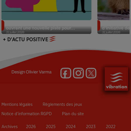
Alzheimer : des chercheurs japonais
Des marmottes
ouvrent une nouvelle piste pour...
d’initiative d
31 juillet 2026
31 juillet 2026
+ D'ACTU POSITIVE
Design
Olivier Varma
Mentions légales
Règlements des jeux
Notice d’information RGPD
Plan du site
Archives
2026
2025
2024
2023
2022