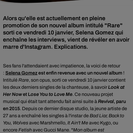
Alors qu'elle est actuellement en pleine
promotion de son nouvel album intitulé "Rare"
sorti ce vendredi 10 janvier, Selena Gomez qui
enchaîne les interviews, vient de révéler en avoir
marre d'Instagram. Explications.
Ses fans l'attendaient avec impatience, la voici de retour
:
Selena Gomez
est enfin revenue avec un nouvel album
!
Intitulé
Rare
, son opus, sorti ce
vendredi 10 janvier contient
les deux derniers singles de la chanteuse,
à savoir
Look at
Her Now
et L
ose You to Love Me
. Ce nouveau projet
musical qui était tant attendu fait ainsi suite à
Revival
, paru
en 2015
. Depuis ce dernier disque studio, la jeune artiste de
27 ans a enchaîné les singles à l'instar de
Bad Liar, Back to
You, Wolves
avec Marshmello,
It Ain't Me
avec Kygo, ou
encore
Fetish
avec Gucci Mane. "
Mon album est