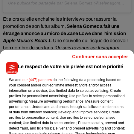
Une publication partagée par
Selena Gomez
(@selenagomez) le
1
Et alors qu'elle enchaîne les interviews pour assurer la
promotion de son futur album,
Selena Gomez a fait une
étrange annonce au micro de Zane Lowe dans l’émission
Apple Music’s Beats 1
. Une nouvelle qui risque de décevoir
bon nombre de ses fans.
"Je suis revenue sur Instagram
parce que j'allais sortir un nouvel album et j'ai dit à ma
Continuer sans accepter
meilleure amie l'autre jour que j'allais supprimer l'application
Le respect de votre vie privée est notre priorité
bientôt", a-t-elle en effet lâché.
"
J
e n’ai pas eu de réseaux
sociaux pendant deux ans. Il faut juste le faire.
Je
We and
our (447) partners
do the following data processing based on
commençais à devenir folle
. (...) Certains comptes me
your consent and/or our legitimate interest: Store and/or access
information on a device; Use limited data to select advertising; Create
disséquaient, mon corps, mon visage, mes décisions... Ils
profiles for personalised advertising; Use profiles to select personalised
racontaient des histoires et ça me rendait folle, ça me
advertising; Measure advertising performance; Measure content
détruisait. Donc j’ai tout simplement arrêté, et je dis à tout le
performance; Understand audiences through statistics or combinations
of data from different sources; Develop and improve services; Create
monde que ça a changé ma vie.
Je vis à une époque où les
profiles to personalise content; Use profiles to select personalised
femmes sont censées avoir une certaine apparence. Ça
content; Use limited data to select content; Ensure security, prevent and
me rentrait dans la tête. Oui j’ai l’air jeune, je n’y peux rien
.
detect fraud, and fix errors; Deliver and present advertising and content;
Save and communicate privacy choices. These technologies may
Évidemment j’ai 27 ans, mais parfois je me dis ‘Oh, j’ai l’air