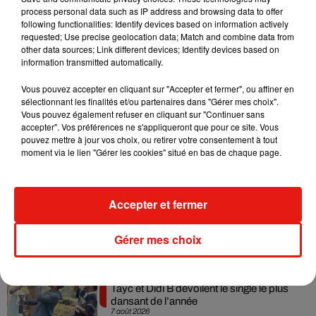
process personal data such as IP address and browsing data to offer
d’un bébé’ et c’est stupide. Quand je ne fréquentais pas les
following functionalities: Identify devices based on information actively
réseaux sociaux, j’étais tellement plus satisfaite par mon
requested; Use precise geolocation data; Match and combine data from
other data sources; Link different devices; Identify devices based on
apparence"
, a-t-elle ensuite précisé.
information transmitted automatically.
Une sage décision, donc !
Vous pouvez accepter en cliquant sur "Accepter et fermer", ou affiner en
sélectionnant les finalités et/ou partenaires dans "Gérer mes choix".
Vous pouvez également refuser en cliquant sur "Continuer sans
accepter". Vos préférences ne s'appliqueront que pour ce site. Vous
pouvez mettre à jour vos choix, ou retirer votre consentement à tout
Musique
moment via le lien "Gérer les cookies" situé en bas de chaque page.
Madonna sort enfin le remix de « Love
Accepter et fermer
Sensation » avec Kylie Minogue
7 août 2026
Gérer mes choix
Tayc et Didi B dévoilent le single le plus
dansant de l’année
7 août 2026